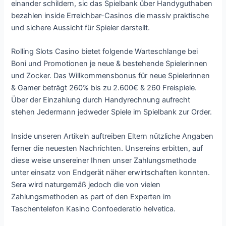
einander schildern, sic das Spielbank über Handyguthaben
bezahlen inside Erreichbar-Casinos die massiv praktische
und sichere Aussicht für Spieler darstellt.
Rolling Slots Casino bietet folgende Warteschlange bei
Boni und Promotionen je neue & bestehende Spielerinnen
und Zocker. Das Willkommensbonus für neue Spielerinnen
& Gamer beträgt 260% bis zu 2.600€ & 260 Freispiele.
Über der Einzahlung durch Handyrechnung aufrecht
stehen Jedermann jedweder Spiele im Spielbank zur Order.
Inside unseren Artikeln auftreiben Eltern nützliche Angaben
ferner die neuesten Nachrichten. Unsereins erbitten, auf
diese weise unsereiner Ihnen unser Zahlungsmethode
unter einsatz von Endgerät näher erwirtschaften konnten.
Sera wird naturgemäß jedoch die von vielen
Zahlungsmethoden as part of den Experten im
Taschentelefon Kasino Confoederatio helvetica.