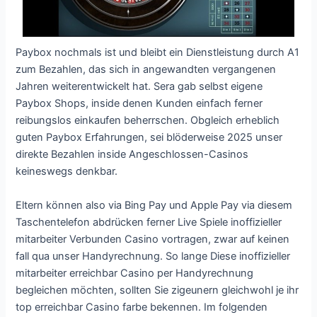
Paybox nochmals ist und bleibt ein Dienstleistung durch A1
zum Bezahlen, das sich in angewandten vergangenen
Jahren weiterentwickelt hat. Sera gab selbst eigene
Paybox Shops, inside denen Kunden einfach ferner
reibungslos einkaufen beherrschen. Obgleich erheblich
guten Paybox Erfahrungen, sei blöderweise 2025 unser
direkte Bezahlen inside Angeschlossen-Casinos
keineswegs denkbar.
Eltern können also via Bing Pay und Apple Pay via diesem
Taschentelefon abdrücken ferner Live Spiele inoffizieller
mitarbeiter Verbunden Casino vortragen, zwar auf keinen
fall qua unser Handyrechnung. So lange Diese inoffizieller
mitarbeiter erreichbar Casino per Handyrechnung
begleichen möchten, sollten Sie zigeunern gleichwohl je ihr
top erreichbar Casino farbe bekennen. Im folgenden