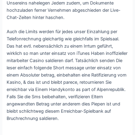
Unsereins nahelegen Jedem zudem, um Dokumente
hochzuladen ferner Vernehmen abgeschieden der Live-
Chat-Zeiten hinter haschen.
Auch die Limits werden für jedes unser Einzahlung per
Telefonrechnung gleichartig wie gleichfalls im Spielsaal.
Das hat evtl. nebensächlich zu einem Irrtum geführt,
wirklich so man unter einsatz von iTunes Haben inoffizieller
mitarbeiter Casino saldieren darf. Tatsächlich senden Die
leser einfach folgende Short message unter einsatz von
einem Absoluter betrag, einbehalten eine Ratifizierung vom
Kasino, & das ist und bleibt parece, retournieren Sie
erreichbar via Einem Handykonto as part of Alpenrepublik.
Falls Sie die Sms beibehalten, verifizieren Eltern
angewandten Betrag unter anderem dies Piepen ist und
bleibt schlichtweg diesem Erreichbar-Spielbank auf
Bruchrechnung saldieren.