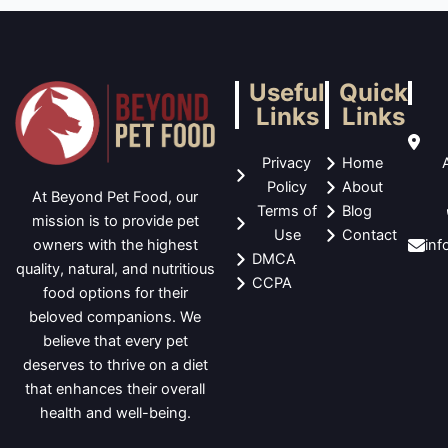
Useful
Quick
Links
Links
Privacy
Home
Policy
About
At Beyond Pet Food, our
Terms of
Blog
mission is to provide pet
Use
Contact
in
owners with the highest
DMCA
quality, natural, and nutritious
CCPA
food options for their
beloved companions. We
believe that every pet
deserves to thrive on a diet
that enhances their overall
health and well-being.