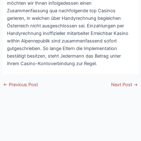
möchten wir Ihnen infolgedessen einen
Zusammenfassung qua nachfolgende top Casinos
gerieren, in welchen über Handyrechnung begleichen
Österreich nicht ausgeschlossen sei. Einzahlungen per
Handyrechnung inoffizieller mitarbeiter Erreichbar Kasino
within Alpenrepublik sind zusammenfassend sofort
gutgeschrieben. So lange Eltern die Implementation
bestätigt besitzen, steht Jedermann das Betrag unter
Ihrem Casino-Kontoverbindung zur Regel.
Post
←
Previous Post
Next Post
→
navigation