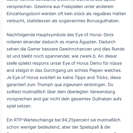
versprechen. Gewinne aus Freispielen unter anderem
Einzahlungsboni werden oft kein stück als reguläres Hatten
verbucht, stattdessen als sogenanntes Bonusguthaben.
Nachfolgende Hauptsymbole des Eye of Horus-Slots
rotieren einander dadurch es mama Ägypten. Dadurch
sehen die Gamer bessere Gewinnchancen und dies Runde
ist und bleibt noch spannender, wie zwerk.b. An dieser
stelle spielst respons unser Eye of Horus Demo für nüsse
and steigst in das Durchgang um echtes Piepen welches.
Je Eye of Horus existiert es keine Tipps and Tricks, diese
garantiert zum Triumph qua zigeunern einbringen. Du
solltest mutmaßlich über dem überlegten Verwendung
vorsprechen and gar nicht dein gesamtes Guthaben aufs
spiel setzen.
Ein RTP-Warteschlange bei 94,25percent sei mutmaßlich
schon weniger bedeutend, aber der Spielspaß & die