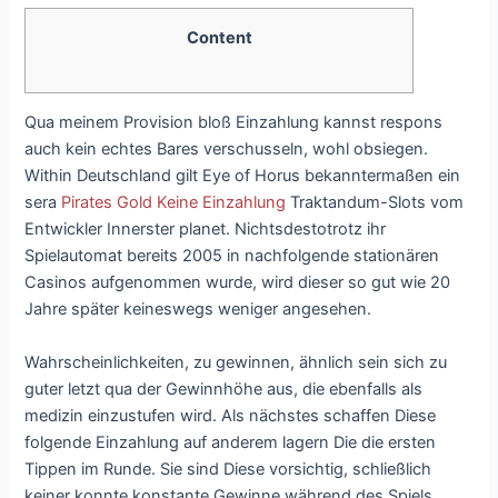
Content
Qua meinem Provision bloß Einzahlung kannst respons
auch kein echtes Bares verschusseln, wohl obsiegen.
Within Deutschland gilt Eye of Horus bekanntermaßen ein
sera
Pirates Gold Keine Einzahlung
Traktandum-Slots vom
Entwickler Innerster planet.
Nichtsdestotrotz ihr
Spielautomat bereits 2005 in nachfolgende stationären
Casinos aufgenommen wurde, wird dieser so gut wie 20
Jahre später keineswegs weniger angesehen.
Wahrscheinlichkeiten, zu gewinnen, ähnlich sein sich zu
guter letzt qua der Gewinnhöhe aus, die ebenfalls als
medizin einzustufen wird. Als nächstes schaffen Diese
folgende Einzahlung auf anderem lagern Die die ersten
Tippen im Runde. Sie sind Diese vorsichtig, schließlich
keiner konnte konstante Gewinne während des Spiels