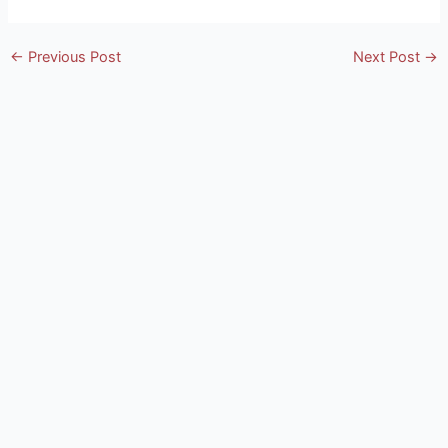
Post
←
Previous Post
Next Post
→
navigation