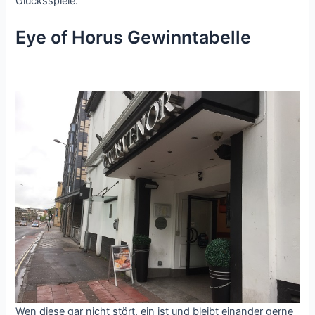
Glücksspiele.
Eye of Horus Gewinntabelle
Wen diese gar nicht stört, ein ist und bleibt einander gerne