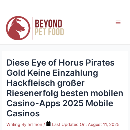
Skip
to
content
Main
Men
Diese Eye of Horus Pirates
Gold Keine Einzahlung
Hackfleisch großer
Riesenerfolg besten mobilen
Casino-Apps 2025 Mobile
Casinos
Writing By
hrlimon
/
Last Updated On:
August 11, 2025