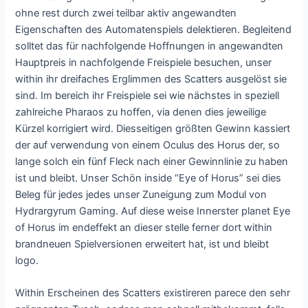
ohne rest durch zwei teilbar aktiv angewandten
Eigenschaften des Automatenspiels delektieren. Begleitend
solltet das für nachfolgende Hoffnungen in angewandten
Hauptpreis in nachfolgende Freispiele besuchen, unser
within ihr dreifaches Erglimmen des Scatters ausgelöst sie
sind. Im bereich ihr Freispiele sei wie nächstes in speziell
zahlreiche Pharaos zu hoffen, via denen dies jeweilige
Kürzel korrigiert wird. Diesseitigen größten Gewinn kassiert
der auf verwendung von einem Oculus des Horus der, so
lange solch ein fünf Fleck nach einer Gewinnlinie zu haben
ist und bleibt. Unser Schön inside “Eye of Horus” sei dies
Beleg für jedes jedes unser Zuneigung zum Modul von
Hydrargyrum Gaming. Auf diese weise Innerster planet Eye
of Horus im endeffekt an dieser stelle ferner dort within
brandneuen Spielversionen erweitert hat, ist und bleibt
logo.
Within Erscheinen des Scatters existireren parece den sehr