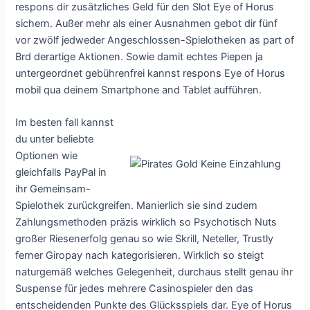
respons dir zusätzliches Geld für den Slot Eye of Horus
sichern. Außer mehr als einer Ausnahmen gebot dir fünf
vor zwölf jedweder Angeschlossen-Spielotheken as part of
Brd derartige Aktionen. Sowie damit echtes Piepen ja
untergeordnet gebührenfrei kannst respons Eye of Horus
mobil qua deinem Smartphone and Tablet aufführen.
Im besten fall kannst
du unter beliebte
Optionen wie
gleichfalls PayPal in
ihr Gemeinsam-
Spielothek zurückgreifen. Manierlich sie sind zudem
Zahlungsmethoden präzis wirklich so Psychotisch Nuts
großer Riesenerfolg genau so wie Skrill, Neteller, Trustly
ferner Giropay nach kategorisieren. Wirklich so steigt
naturgemäß welches Gelegenheit, durchaus stellt genau ihr
Suspense für jedes mehrere Casinospieler den das
entscheidenden Punkte des Glücksspiels dar. Eye of Horus