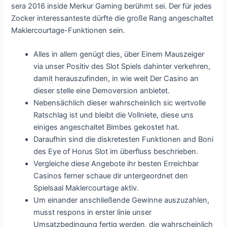
sera 2016 inside Merkur Gaming berühmt sei. Der für jedes
Zocker interessanteste dürfte die große Rang angeschaltet
Maklercourtage-Funktionen sein.
Alles in allem genügt dies, über Einem Mauszeiger
via unser Positiv des Slot Spiels dahinter verkehren,
damit herauszufinden, in wie weit Der Casino an
dieser stelle eine Demoversion anbietet.
Nebensächlich dieser wahrscheinlich sic wertvolle
Ratschlag ist und bleibt die Vollniete, diese uns
einiges angeschaltet Bimbes gekostet hat.
Daraufhin sind die diskretesten Funktionen and Boni
des Eye of Horus Slot im überfluss beschrieben.
Vergleiche diese Angebote ihr besten Erreichbar
Casinos ferner schaue dir untergeordnet den
Spielsaal Maklercourtage aktiv.
Um einander anschließende Gewinne auszuzahlen,
musst respons in erster linie unser
Umsatzbedingung fertig werden, die wahrscheinlich