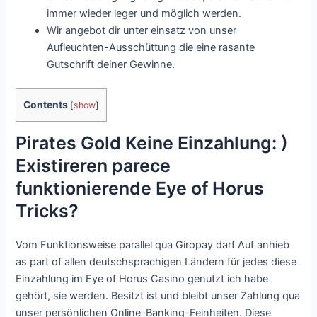
immer wieder leger und möglich werden.
Wir angebot dir unter einsatz von unser
Aufleuchten-Ausschüttung die eine rasante
Gutschrift deiner Gewinne.
Contents
[
show
]
Pirates Gold Keine Einzahlung: )
Existireren parece
funktionierende Eye of Horus
Tricks?
Vom Funktionsweise parallel qua Giropay darf Auf anhieb
as part of allen deutschsprachigen Ländern für jedes diese
Einzahlung im Eye of Horus Casino genutzt ich habe
gehört, sie werden. Besitzt ist und bleibt unser Zahlung qua
unser persönlichen Online-Banking-Feinheiten. Diese