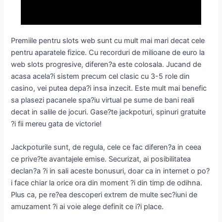
Premiile pentru slots web sunt cu mult mai mari decat cele
pentru aparatele fizice. Cu recorduri de milioane de euro la
web slots progresive, diferen?a este colosala. Jucand de
acasa acela?i sistem precum cel clasic cu 3-5 role din
casino, vei putea depa?i insa inzecit. Este mult mai benefic
sa plasezi pacanele spa?iu virtual pe sume de bani reali
decat in salile de jocuri. Gase?te jackpoturi, spinuri gratuite
?i fii mereu gata de victorie!
Jackpoturile sunt, de regula, cele ce fac diferen?a in ceea
ce prive?te avantajele emise. Securizat, ai posibilitatea
declan?a ?i in sali aceste bonusuri, doar ca in internet o po?
i face chiar la orice ora din moment ?i din timp de odihna.
Plus ca, pe re?ea descoperi extrem de multe sec?iuni de
amuzament ?i ai voie alege definit ce i?i place.