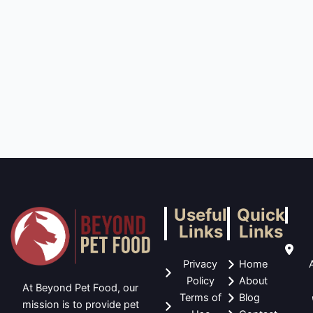
Useful
Quick
Links
Links
Privacy
Home
Policy
About
At Beyond Pet Food, our
Terms of
Blog
mission is to provide pet