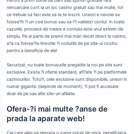
Pentru a primi sume de bani sau spinuri gratuite fara
reincarcare cont la un joc casino gratuit sau mai multe, tot
ce trebuie sa faci este sa te te inscrii. Uneori e nevoie sa
folose?ti ?i un cod bonus sau sa i?i validezi contul. In toate
cazurile, procesul de creare a contului este unul extrem de
simplu. Pe ai parte de premii mai mari decat direct la casino,
a?a ca folose?te linkurile ?i codurile de pe site-ul nostru
pentru a beneficia de ele!
Securizat, nu toate bonusurile pregatite la noi pe site sunt
exclusive. Exista ?i oferte standard, afi?ate ?i pe platformele
cazinourilor. Totu?i, cele exclusive sunt disponibile, uneori in
numar gigantic (depinde de moment), ?i pot fi accesate
doar de pe sau alte site-uri afiliate.
Ofera-?i mai multe ?anse de
prada la aparate web!
Cei care aleg sa depuna o suma oricat de mica, beneficiaza