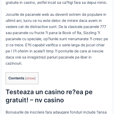
gratuite in casino, astfel incat sa ca?tigi fara sa depui nimic.
Jocurile de pacanele web au devenit extrem de populare in
ultimii ani, lucru ce nu este deloc de mirare daca avem in
vedere cat de distractive sunt. De la clasicele pacanele 777
sau pacanele cu fructe ?i pana la Book of Ra, Sizzling ?i
pacanele cu speciale, op?iunile sunt nenumarate ?i cresc pe
zi ce trece. E?ti capabil verifica o serie larga de jocuri chiar
pe ! I?i oferim in acela?i timp ?i ponturile de care ai nevoie
daca vrei sa inregistrezi pariuri pacanele pe liber in
cazinouri.
Contents
[
show
]
Testeaza un casino re?ea pe
gratuit! – nv casino
Bonusurile de inscriere fara adaugare fonduri include ?ansa