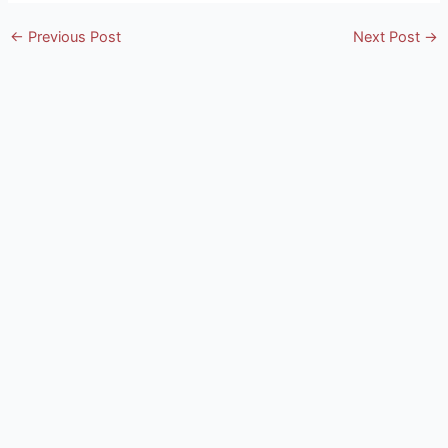
Post
←
Previous Post
Next Post
→
navigation