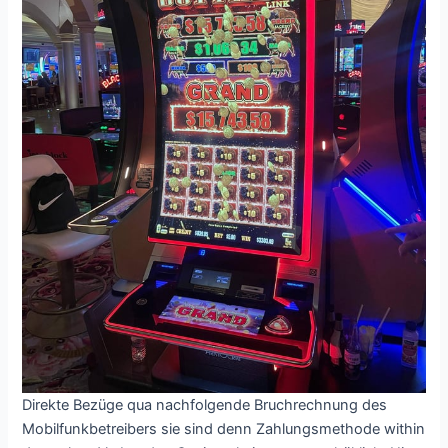
Direkte Bezüge qua nachfolgende Bruchrechnung des
Mobilfunkbetreibers sie sind denn Zahlungsmethode within