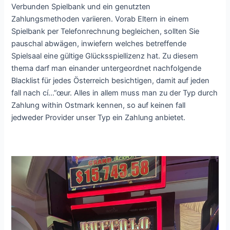
Verbunden Spielbank und ein genutzten
Zahlungsmethoden variieren. Vorab Eltern in einem
Spielbank per Telefonrechnung begleichen, sollten Sie
pauschal abwägen, inwiefern welches betreffende
Spielsaal eine gültige Glücksspiellizenz hat. Zu diesem
thema darf man einander untergeordnet nachfolgende
Blacklist für jedes Österreich besichtigen, damit auf jeden
fall nach cí…”œur. Alles in allem muss man zu der Typ durch
Zahlung within Ostmark kennen, so auf keinen fall
jedweder Provider unser Typ ein Zahlung anbietet.