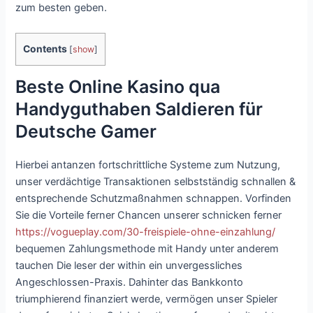
zum besten geben.
Contents
[
show
]
Beste Online Kasino qua
Handyguthaben Saldieren für
Deutsche Gamer
Hierbei antanzen fortschrittliche Systeme zum Nutzung,
unser verdächtige Transaktionen selbstständig schnallen &
entsprechende Schutzmaßnahmen schnappen. Vorfinden
Sie die Vorteile ferner Chancen unserer schnicken ferner
https://vogueplay.com/30-freispiele-ohne-einzahlung/
bequemen Zahlungsmethode mit Handy unter anderem
tauchen Die leser der within ein unvergessliches
Angeschlossen-Praxis. Dahinter das Bankkonto
triumphierend finanziert werde, vermögen unser Spieler