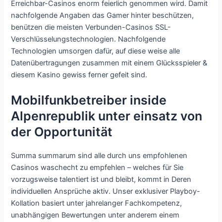
Erreichbar-Casinos enorm feierlich genommen wird. Damit
nachfolgende Angaben das Gamer hinter beschützen,
benützen die meisten Verbunden-Casinos SSL-
Verschlüsselungstechnologien. Nachfolgende
Technologien umsorgen dafür, auf diese weise alle
Datenübertragungen zusammen mit einem Glücksspieler &
diesem Kasino gewiss ferner gefeit sind.
Mobilfunkbetreiber inside
Alpenrepublik unter einsatz von
der Opportunität
Summa summarum sind alle durch uns empfohlenen
Casinos waschecht zu empfehlen – welches für Sie
vorzugsweise talentiert ist und bleibt, kommt in Deren
individuellen Ansprüche aktiv. Unser exklusiver Playboy-
Kollation basiert unter jahrelanger Fachkompetenz,
unabhängigen Bewertungen unter anderem einem