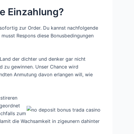
hne Einzahlung?
 sofortig zur Order. Du kannst nachfolgende
n musst Respons diese Bonusbedingungen
 Land der dichter und denker gar nicht
eld zu gewinnen. Unser Chance wird
andten Anmutung davon erlangen will, wie
stireren
rgeordnet
ichfalls zum
 damit die Wachsamkeit in zigeunern dahinter