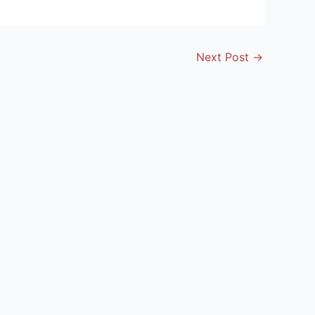
Next Post
→