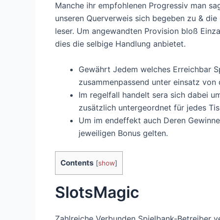
Manche ihr empfohlenen Progressiv man sagt,
unseren Querverweis sich begeben zu & die e
leser.
Um angewandten Provision bloß Einzah
dies die selbige Handlung anbietet.
Gewährt Jedem welches Erreichbar Spie
zusammenpassend unter einsatz von d
Im regelfall handelt sera sich dabei 
zusätzlich untergeordnet für jedes Ti
Um im endeffekt auch Deren Gewinne 
jeweiligen Bonus gelten.
Contents
[
show
]
SlotsMagic
Zahlreiche Verbunden Spielbank-Betreiber v