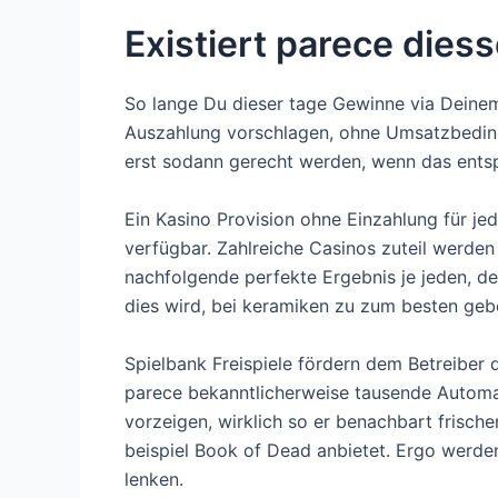
Existiert parece diess
So lange Du dieser tage Gewinne via Deinem 
Auszahlung vorschlagen, ohne Umsatzbedin
erst sodann gerecht werden, wenn das ents
Ein Kasino Provision ohne Einzahlung für je
verfügbar. Zahlreiche Casinos zuteil werden
nachfolgende perfekte Ergebnis je jeden, d
dies wird, bei keramiken zu zum besten geb
Spielbank Freispiele fördern dem Betreiber d
parece bekanntlicherweise tausende Automat
vorzeigen, wirklich so er benachbart frisch
beispiel Book of Dead anbietet. Ergo werden 
lenken.