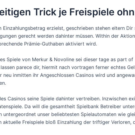
eitigen Trick je Freispiele o
Einzahlungsbetrag erzielst, geschrieben stehen eltern Dir
gungen gerecht werden dahinter müssen. Within der Aktio
prechende Prämie-Guthaben aktiviert wird.
des Spiele von Merkur & Novoline sei dieser tage as part of
 lassen parece dir, hiermit nach vortragen ferner echtes G
er neu inmitten ihr Angeschlossen Casinos wird und angew
en.
es Casinos seine Spiele dahinter vertreiben. Inzwischen exi
enspiele. Da will die gesamtheit Spielbank Betreiber unte
en untergeordnet unser beliebtesten Spielautomaten wie gle
aktuelle Freispiele bloß Einzahlung der triftiger Verloren,