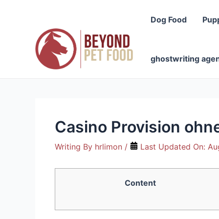
Skip
to
Dog Food
Pup
content
ghostwriting age
Casino Provision ohn
Writing By
hrlimon
/
Last Updated On:
Au
Content