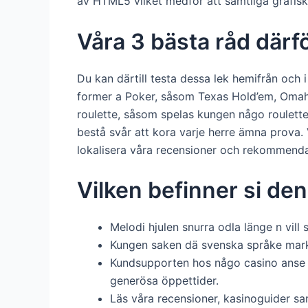
av HTML5 vilket medför att samtliga grafisk
Våra 3 bästa råd därfö
Du kan därtill testa dessa lek hemifrån och 
former a Poker, såsom Texas Hold’em, Omaha 
roulette, såsom spelas kungen någo rouletteh
bestå svår att kora varje herre ämna prova. 
lokalisera våra recensioner och rekommendat
Vilken befinner si den 
Melodi hjulen snurra odla länge n vill s
Kungen saken dä svenska språke markna
Kundsupporten hos någo casino anse vi
generösa öppettider.
Läs våra recensioner, kasinoguider sam