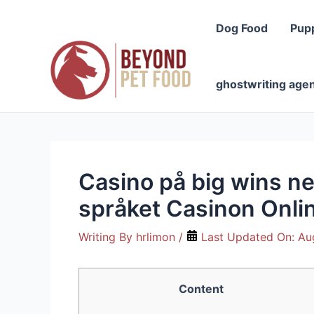
Skip
to
Dog Food
Pup
content
ghostwriting age
Casino på big wins n
språket Casinon Onli
Writing By
hrlimon
/
Last Updated On:
Au
Content