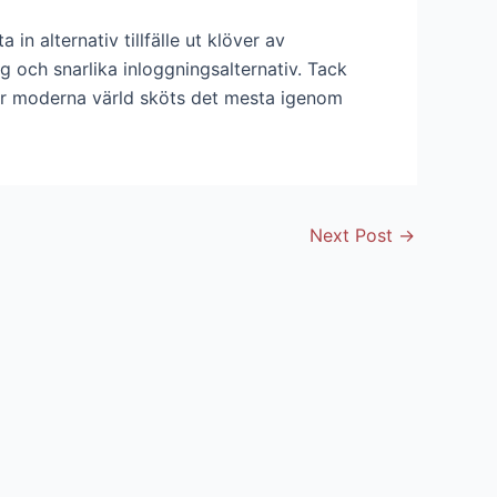
in alternativ tillfälle ut klöver av
g och snarlika inloggningsalternativ. Tack
 vår moderna värld sköts det mesta igenom
Next Post
→