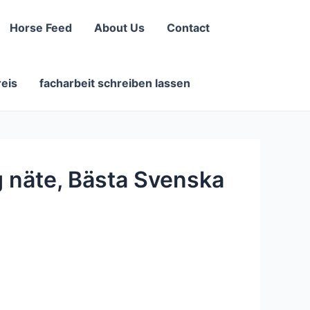
Horse Feed
About Us
Contact
reis
facharbeit schreiben lassen
 näte, Bästa Svenska