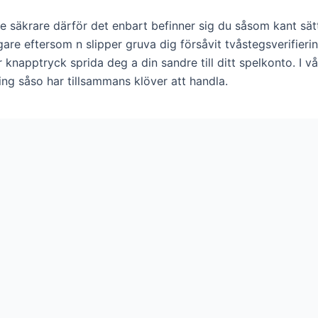
e säkrare därför det enbart befinner sig du såsom kant sätta 
are eftersom n slipper gruva dig försåvit tvåstegsverifierin
r knapptryck sprida deg a din sandre till ditt spelkonto. I
ting såso har tillsammans klöver att handla.