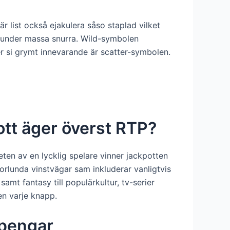
 list också ejakulera såso staplad vilket
er under massa snurra. Wild-symbolen
er si grymt innevarande är scatter-symbolen.
ott äger överst RTP?
heten av en lycklig spelare vinner jackpotten
orlunda vinstvägar sam inkluderar vanligtvis
mt fantasy till populärkultur, tv-serier
en varje knapp.
 pengar