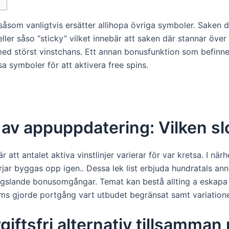
som vanligtvis ersätter allihopa övriga symboler. Saken där
 eller såso “sticky” vilket innebär att saken där stannar öv
 med störst vinstchans. Ett annan bonusfunktion som befinn
a symboler för att aktivera free spins.
av appuppdatering: Vilken sl
att antalet aktiva vinstlinjer varierar för var kretsa. I när
jar byggas opp igen.. Dessa lek list erbjuda hundratals ann
ngslande bonusomgångar. Temat kan bestå allting a eskapa sa
äms gjorde portgång vart utbudet begränsat samt variation
giftsfri alternativ tillsamman