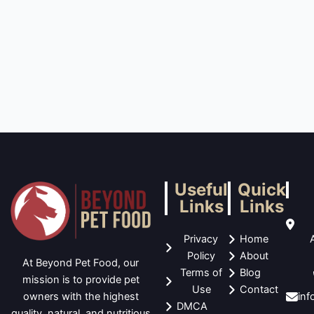
Useful
Quick
Links
Links
Privacy
Home
Policy
About
At Beyond Pet Food, our
Terms of
Blog
mission is to provide pet
Use
Contact
in
owners with the highest
DMCA
quality, natural, and nutritious