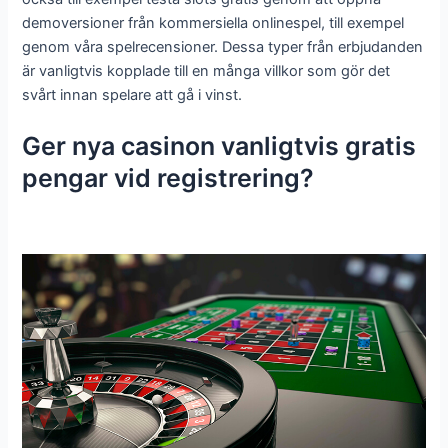
demoversioner från kommersiella onlinespel, till exempel
genom våra spelrecensioner. Dessa typer från erbjudanden
är vanligtvis kopplade till en många villkor som gör det
svårt innan spelare att gå i vinst.
Ger nya casinon vanligtvis gratis
pengar vid registrering?