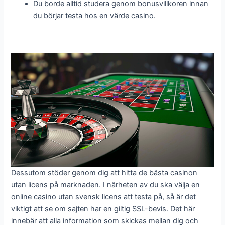
Du borde alltid studera genom bonusvillkoren innan
du börjar testa hos en värde casino.
Dessutom stöder genom dig att hitta de bästa casinon
utan licens på marknaden. I närheten av du ska välja en
online casino utan svensk licens att testa på, så är det
viktigt att se om sajten har en giltig SSL-bevis. Det här
innebär att alla information som skickas mellan dig och