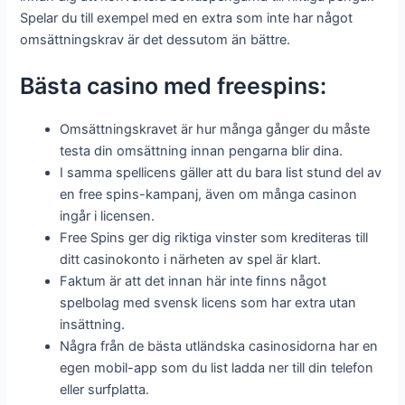
Spelar du till exempel med en extra som inte har något
omsättningskrav är det dessutom än bättre.
Bästa casino med freespins:
Omsättningskravet är hur många gånger du måste
testa din omsättning innan pengarna blir dina.
I samma spellicens gäller att du bara list stund del av
en free spins-kampanj, även om många casinon
ingår i licensen.
Free Spins ger dig riktiga vinster som krediteras till
ditt casinokonto i närheten av spel är klart.
Faktum är att det innan här inte finns något
spelbolag med svensk licens som har extra utan
insättning.
Några från de bästa utländska casinosidorna har en
egen mobil-app som du list ladda ner till din telefon
eller surfplatta.