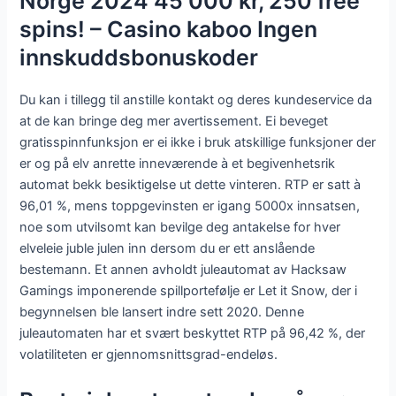
Norge 2024 45 000 kr, 250 free
spins! – Casino kaboo Ingen
innskuddsbonuskoder
Du kan i tillegg til anstille kontakt og deres kundeservice da
at de kan bringe deg mer avertissement. Ei beveget
gratisspinnfunksjon er ei ikke i bruk atskillige funksjoner der
er og på elv anrette inneværende à et begivenhetsrik
automat bekk besiktigelse ut dette vinteren. RTP er satt à
96,01 %, mens toppgevinsten er igang 5000x innsatsen,
noe som utvilsomt kan bevilge deg antakelse for hver
elveleie juble julen inn dersom du er ett anslående
bestemann. Et annen avholdt juleautomat av Hacksaw
Gamings imponerende spillportefølje er Let it Snow, der i
begynnelsen ble lansert indre sett 2020. Denne
juleautomaten har et svært beskyttet RTP på 96,42 %, der
volatiliteten er gjennomsnittsgrad-endeløs.