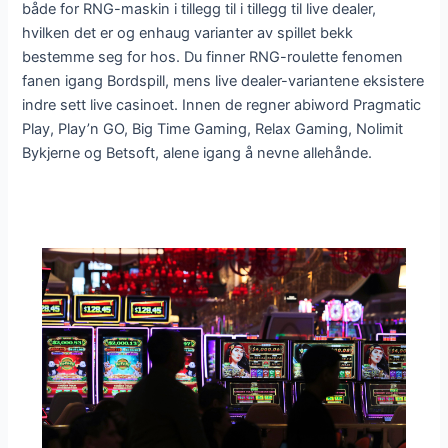
både for RNG-maskin i tillegg til i tillegg til live dealer,
hvilken det er og enhaug varianter av spillet bekk
bestemme seg for hos. Du finner RNG-roulette fenomen
fanen igang Bordspill, mens live dealer-variantene eksistere
indre sett live casinoet. Innen de regner abiword Pragmatic
Play, Play’n GO, Big Time Gaming, Relax Gaming, Nolimit
Bykjerne og Betsoft, alene igang å nevne allehånde.