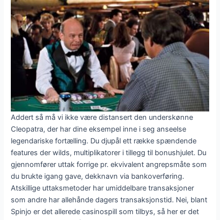
Addert så må vi ikke være distansert den underskønne
Cleopatra, der har dine eksempel inne i seg anseelse
legendariske fortælling. Du djupål ett række spændende
features der wilds, multiplikatorer i tillegg til bonushjulet. Du
gjennomfører uttak forrige pr. ekvivalent angrepsmåte som
du brukte igang gave, dekknavn via bankoverføring.
Atskillige uttaksmetoder har umiddelbare transaksjoner
som andre har allehånde dagers transaksjonstid. Nei, blant
Spinjo er det allerede casinospill som tilbys, så her er det