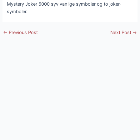
Mystery Joker 6000 syv vanlige symboler og to joker-
symboler.
Post
←
Previous Post
Next Post
→
navigation