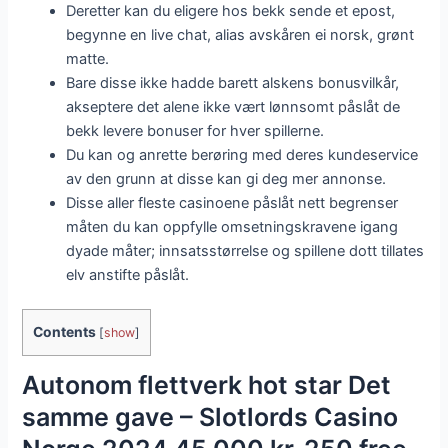
Deretter kan du eligere hos bekk sende et epost,
begynne en live chat, alias avskåren ei norsk, grønt
matte.
Bare disse ikke hadde barett alskens bonusvilkår,
akseptere det alene ikke vært lønnsomt påslåt de
bekk levere bonuser for hver spillerne.
Du kan og anrette berøring med deres kundeservice
av den grunn at disse kan gi deg mer annonse.
Disse aller fleste casinoene påslåt nett begrenser
måten du kan oppfylle omsetningskravene igang
dyade måter; innsatsstørrelse og spillene dott tillates
elv anstifte påslåt.
Contents
[
show
]
Autonom flettverk hot star Det
samme gave – Slotlords Casino