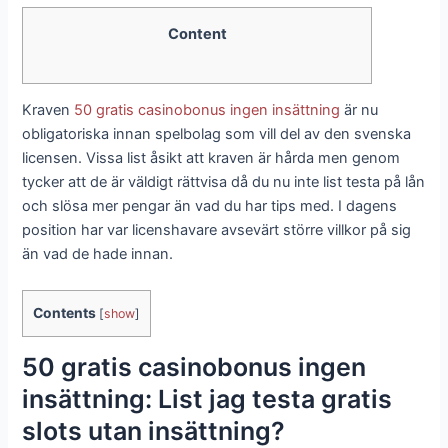
Content
Kraven
50 gratis casinobonus ingen insättning
är nu
obligatoriska innan spelbolag som vill del av den svenska
licensen. Vissa list åsikt att kraven är hårda men genom
tycker att de är väldigt rättvisa då du nu inte list testa på lån
och slösa mer pengar än vad du har tips med.
I dagens
position har var licenshavare avsevärt större villkor på sig
än vad de hade innan.
Contents
[
show
]
50 gratis casinobonus ingen
insättning: List jag testa gratis
slots utan insättning?