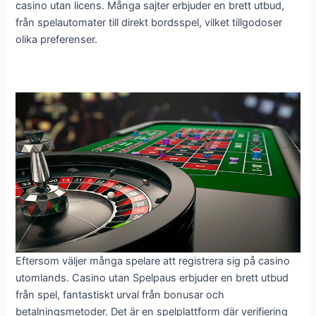
casino utan licens. Många sajter erbjuder en brett utbud,
från spelautomater till direkt bordsspel, vilket tillgodoser
olika preferenser.
Eftersom väljer många spelare att registrera sig på casino
utomlands. Casino utan Spelpaus erbjuder en brett utbud
från spel, fantastiskt urval från bonusar och
betalningsmetoder. Det är en spelplattform där verifiering