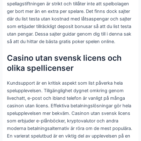
spellagstiftningen är strikt och tillåter inte att spelbolagen
ger bort mer än en extra per spelare. Det finns dock sajter
där du list testa utan kostnad med låtsaspengar och sajter
som erbjuder tillräckligt deposit bonusar så att du list testa
utan pengar. Dessa sajter guidar genom dig till i denna sak
så att du hittar de bästa gratis poker spelen online.
Casino utan svensk licens och
olika spellicenser
Kundsupport är en kritisk aspekt som list påverka hela
spelupplevelsen. Tillgänglighet dygnet omkring genom
livechatt, e-post och ibland telefon är vanligt på många
casinon utan licens. Effektiva betalningslösningar gör hela
spelupplevelsen mer bekväm. Casinon utan svensk licens
som erbjuder e-plånböcker, kryptovalutor och andra
moderna betalningsalternativ är röra om de mest populära.
En varierat spelutbud är en viktig del av upplevelsen på en