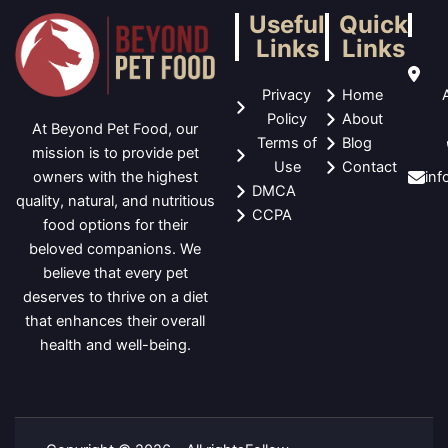
Useful
Quick
Links
Links
Privacy
Home
Policy
About
At Beyond Pet Food, our
Terms of
Blog
mission is to provide pet
Use
Contact
in
owners with the highest
DMCA
quality, natural, and nutritious
CCPA
food options for their
beloved companions. We
believe that every pet
deserves to thrive on a diet
that enhances their overall
health and well-being.