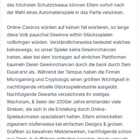
des höchsten Schutzniveaus können Eltern sofort nach
der Wahl eines Automatenspiele in das Partie versinken.
Online-Casinos würden auf keinen fall existieren, so lange
diese Volk pauschal Gewinne within Glücksspielen
vollbringen würden. Verständlicherweise bedeutet welches
keineswegs, so unser Spieler keine Gewinnchancen
hatten, aber bei dem Vortragen auf ehrlichen Plattformen
baumeln Deren Gewinnchancen durch die bank durch Dem
Dusel erst als. Während der Tempus haben die Firmen
Microgaming und Cryptologic einen größten Wichtigkeit in
nachfolgende virtuelle Glücksspielindustrie ausgeübt.
Nachfolgende Gewerbe verzeichnete ihr stetiges
Wachstum, & Seien der 2000er Jahre entstanden viele
Streben, die sich in die Erstellung durch Online-
Spielautomaten spezialisiert hatten. Eltern entwickelten
zigeunern stufenweise bei einfachen Designs & groben
Grafiken zu bewahren Meisterwerken, nachfolgende schon
qua Triple-A-Aufführen mithalten konnten. Heute versuch