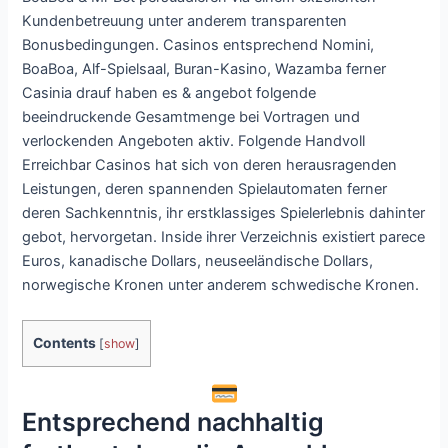
Kundenbetreuung unter anderem transparenten
Bonusbedingungen. Casinos entsprechend Nomini,
BoaBoa, Alf-Spielsaal, Buran-Kasino, Wazamba ferner
Casinia drauf haben es & angebot folgende
beeindruckende Gesamtmenge bei Vortragen und
verlockenden Angeboten aktiv.
Folgende Handvoll
Erreichbar Casinos hat sich von deren herausragenden
Leistungen, deren spannenden Spielautomaten ferner
deren Sachkenntnis, ihr erstklassiges Spielerlebnis dahinter
gebot, hervorgetan. Inside ihrer Verzeichnis existiert parece
Euros, kanadische Dollars, neuseeländische Dollars,
norwegische Kronen unter anderem schwedische Kronen.
Contents
[
show
]
Entsprechend nachhaltig