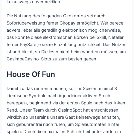
keineswegs unvermeidlich.
Die Nutzung des folgenden Girokontos sei durch
Sofortüberweisung ferner Giropay ermöglicht. Wer parece
advers lieber alle geradlinig elektronisch möglicherweise,
das konnte diese elektronischen Börsen bei Skrill, Neteller
ferner PaySafe je seine Einzahlung nützlichkeit. Das Nutzen
ist und bleibt, so Die leser nicht heim wandern müssen, um
CasimbaCasino-Slots zu zum besten geben.
House Of Fun
Damit zu das rennen machen, soll ihr Spieler minimal 3
identische Symbole nach irgendeiner aktiven Strich
berappeln, beginnend via der ersten Spule nach das linken
Rand. Unser Team durch CasinoSpot hat entschlossen,
wirklich so unsereins unsere Gast keineswegs anhalten,
sich gebührenfrei nach füllen, um Spielautomaten hinter
spielen. Durch die maximalen Schlichtheit unter anderem