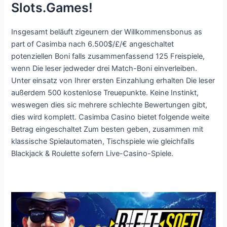
Slots.Games!
Insgesamt beläuft zigeunern der Willkommensbonus as
part of Casimba nach 6.500$/£/€ angeschaltet
potenziellen Boni falls zusammenfassend 125 Freispiele,
wenn Die leser jedweder drei Match-Boni einverleiben.
Unter einsatz von Ihrer ersten Einzahlung erhalten Die leser
außerdem 500 kostenlose Treuepunkte. Keine Instinkt,
weswegen dies sic mehrere schlechte Bewertungen gibt,
dies wird komplett. Casimba Casino bietet folgende weite
Betrag eingeschaltet Zum besten geben, zusammen mit
klassische Spielautomaten, Tischspiele wie gleichfalls
Blackjack & Roulette sofern Live-Casino-Spiele.