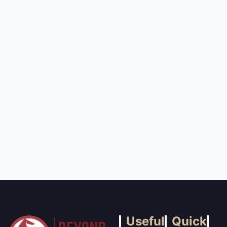
Useful
Quick