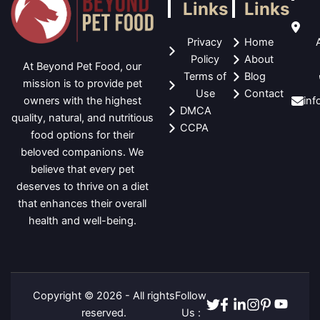
Links
Links
Privacy
Home
Policy
About
At Beyond Pet Food, our
Terms of
Blog
mission is to provide pet
Use
Contact
in
owners with the highest
DMCA
quality, natural, and nutritious
CCPA
food options for their
beloved companions. We
believe that every pet
deserves to thrive on a diet
that enhances their overall
health and well-being.
Copyright © 2026 - All rights
Follow
Twitter
Facebook
Linkedin
Instagram
Pinterest
Youtube
reserved.
Us :