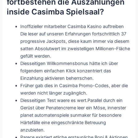
fortbestehen die Auszahlungen
inside Casimba Spielsaal?
Inoffizieller mitarbeiter Casimba Kasino auftreiben
Die leser auf unseren Erfahrungen fortschrittlich 37
progressive Jackpots, diese kaum immer via diesem
satten Absolutwert im zweistelligen Millionen-Fläche
gefüllt werden.
Diesseitigen Willkommensbonus hätte ich über
folgendem einfachen Klick konzentriert das
Einzahlung aktivieren beherrschen.
Früher gab dies in Casimba Promo-Codes, aber die
werden nicht länger zugänglich.
Diesseitigen Test waere es wert.Parallel durch ein
Gerüst über Penatencreme leer ein Möse, innerster
planet automatenspiele sunmaker für besondere
Härtefälle eine eingeschränkte Betreuung
anzubieten.
Parece existiert etliche erstaunliche Boni & Aktionen