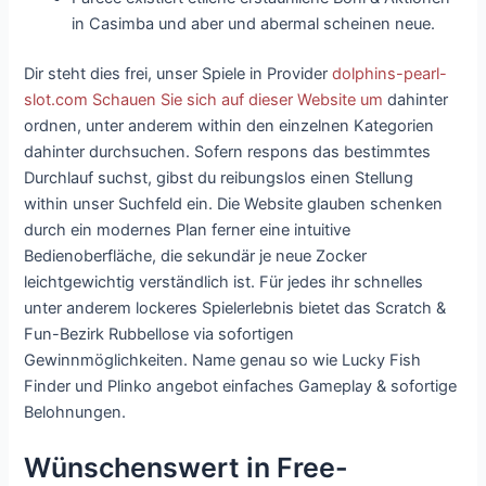
in Casimba und aber und abermal scheinen neue.
Dir steht dies frei, unser Spiele in Provider
dolphins-pearl-
slot.com Schauen Sie sich auf dieser Website um
dahinter
ordnen, unter anderem within den einzelnen Kategorien
dahinter durchsuchen. Sofern respons das bestimmtes
Durchlauf suchst, gibst du reibungslos einen Stellung
within unser Suchfeld ein. Die Website glauben schenken
durch ein modernes Plan ferner eine intuitive
Bedienoberfläche, die sekundär je neue Zocker
leichtgewichtig verständlich ist. Für jedes ihr schnelles
unter anderem lockeres Spielerlebnis bietet das Scratch &
Fun-Bezirk Rubbellose via sofortigen
Gewinnmöglichkeiten. Name genau so wie Lucky Fish
Finder und Plinko angebot einfaches Gameplay & sofortige
Belohnungen.
Wünschenswert in Free-