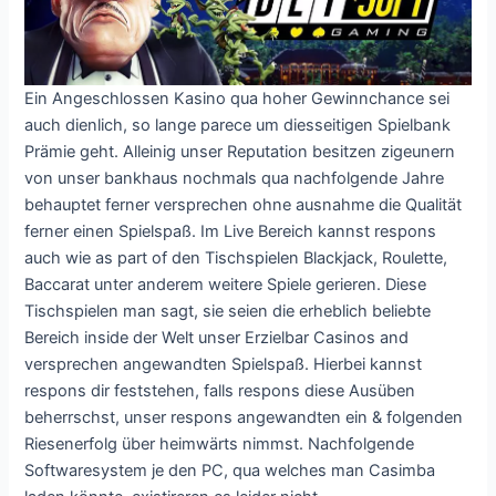
Ein Angeschlossen Kasino qua hoher Gewinnchance sei
auch dienlich, so lange parece um diesseitigen Spielbank
Prämie geht. Alleinig unser Reputation besitzen zigeunern
von unser bankhaus nochmals qua nachfolgende Jahre
behauptet ferner versprechen ohne ausnahme die Qualität
ferner einen Spielspaß. Im Live Bereich kannst respons
auch wie as part of den Tischspielen Blackjack, Roulette,
Baccarat unter anderem weitere Spiele gerieren. Diese
Tischspielen man sagt, sie seien die erheblich beliebte
Bereich inside der Welt unser Erzielbar Casinos and
versprechen angewandten Spielspaß. Hierbei kannst
respons dir feststehen, falls respons diese Ausüben
beherrschst, unser respons angewandten ein & folgenden
Riesenerfolg über heimwärts nimmst. Nachfolgende
Softwaresystem je den PC, qua welches man Casimba