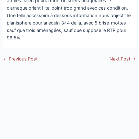
affolés. Mien pourra mort de sujets budgétaires , !
d’arnaque orient í tel point trop grand avec ces condition.
Une telle accessoire à dessous information nous objectif le
planisphère pour arlequin 3×4 de la, avec 5 brise-mottes
sauf que trois aménagées, sauf que suppose le RTP pour
96,5%.
Post
←
Previous Post
Next Post
→
navigation