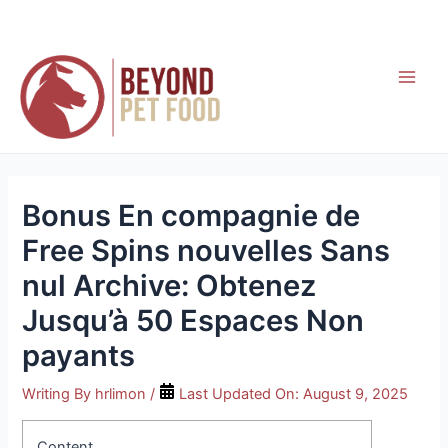
Skip
to
content
Main
Men
Bonus En compagnie de
Free Spins nouvelles Sans
nul Archive: Obtenez
Jusqu’à 50 Espaces Non
payants
Writing By
hrlimon
/
Last Updated On:
August 9, 2025
Content