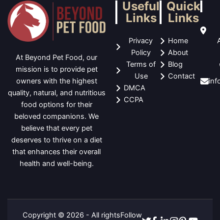
Useful
Quick
Links
Links
Privacy
Home
Policy
About
At Beyond Pet Food, our
Terms of
Blog
mission is to provide pet
Use
Contact
in
owners with the highest
DMCA
quality, natural, and nutritious
CCPA
food options for their
beloved companions. We
believe that every pet
deserves to thrive on a diet
that enhances their overall
health and well-being.
Copyright © 2026 - All rights
Follow