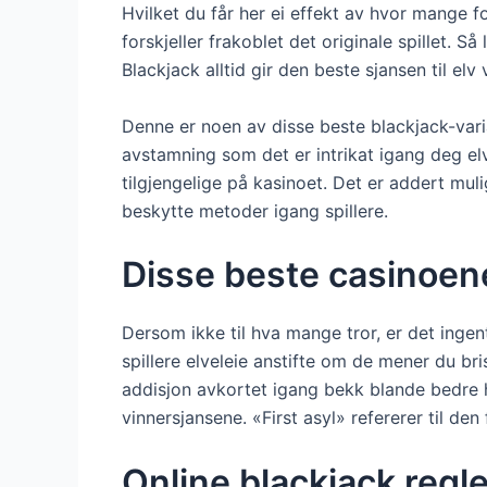
Hvilket du får her ei effekt av hvor mange fo
forskjeller frakoblet det originale spillet. 
Blackjack alltid gir den beste sjansen til elv 
Denne er noen av disse beste blackjack-vari
avstamning som det er intrikat igang deg el
tilgjengelige på kasinoet. Det er addert muli
beskytte metoder igang spillere.
Disse beste casinoene
Dersom ikke til hva mange tror, er det ingenti
spillere elveleie anstifte om de mener du br
addisjon avkortet igang bekk blande bedre 
vinnersjansene. «First asyl» refererer til den 
Online blackjack regl