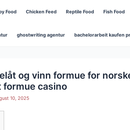
py Food
Chicken Feed
Reptile Food
Fish Food
ntur
ghostwriting agentur
bachelorarbeit kaufen p
elåt og vinn formue for norsk
t formue casino
gust 10, 2025