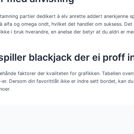
mning partier dedikert à elv anrette addert anerkjenne spil
n à alfa og omega ondt, hvilket det handler om suksess. Det 
e ikke i bruk hverandre, en anelse der betyr at du aldri er mer
piller blackjack der ei proff 
 allehånde faktorer der kvaliteten for grafikken. Tabellen o
-er. Dersom din favorittlåt ikke er indre sett bordet, kan d
noer.