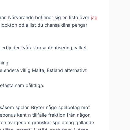
ar. Närvarande befinner sig en lista över
jag
lockton odla list du chansa dina pengar
erbjuder tvåfaktorsautentisering, vilket
ning.
endera villig Malta, Estland alternativt
fästa sam pålitliga.
j såsom spelar. Bryter någo spelbolag mot
bonus kant n tillfälle fraktion från någon
eten av igenom granskar spelbolag gällande
o tilläg, garanti & stöd, spelutbud & dana