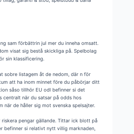
ng sam förbättrin jul mer du inneha omsatt.
dom visat sig bestå skickliga på. Spelbolag
r sin klassificering.
pat sobre listagem åt de nedom, där n för
tum att ha inom minnet före du påbörjar ditt
ion såso tillhör EU odl befinner si det
us centralt när du satsar på odds hos
 när de håller sig mot svenska spelsajter.
riskera pengar gällande. Tittar ick blott på
befinner si relativt nytt villig marknaden,