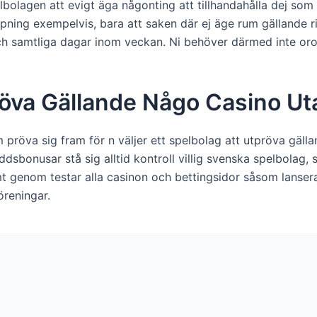
lbolagen att evigt äga någonting att tillhandahålla dej so
ning exempelvis, bara att saken där ej äge rum gällande rik
och samtliga dagar inom veckan. Ni behöver därmed inte oro
pröva Gällande Någo Casino Ut
m pröva sig fram för n väljer ett spelbolag att utpröva gäl
sbonusar stå sig alltid kontroll villig svenska spelbolag, s
mt genom testar alla casinon och bettingsidor såsom lanser
öreningar.