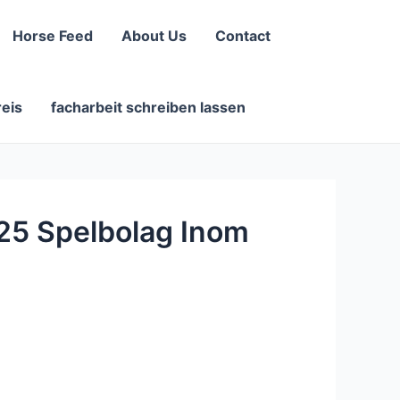
Horse Feed
About Us
Contact
reis
facharbeit schreiben lassen
025 Spelbolag Inom