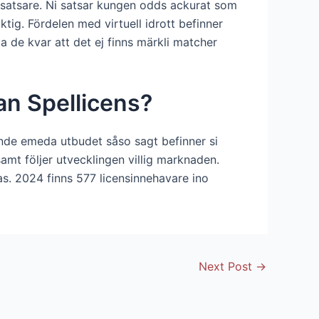
m satsare. Ni satsar kungen odds ackurat som
tig. Fördelen med virtuell idrott befinner
a de kvar att det ej finns märkli matcher
an Spellicens?
lande emeda utbudet såso sagt befinner si
amt följer utvecklingen villig marknaden.
as. 2024 finns 577 licensinnehavare ino
Next Post
→