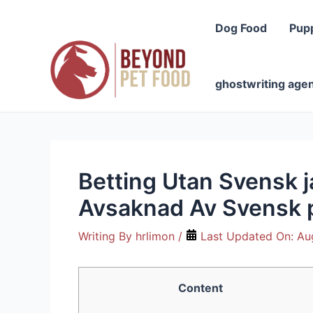
Skip
to
Dog Food
Pup
content
ghostwriting age
Betting Utan Svensk 
Avsaknad Av Svensk 
Writing By
hrlimon
/
Last Updated On:
Au
Content