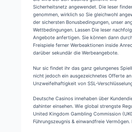
Sicherheitsnetz angewendet. Die leser finde
genommen, wirklich so Sie gleichwohl ange
der sichersten Bonusbedingungen, unser an
Wettbedingungen. Lassen Die leser nachfol
Angebote anfertigen. Sie können dann durc
Freispiele ferner Werbeaktionen inside Anr
darüber sekundär die Werbeangebote.
Nur sic findet ihr das ganz gelungenes Spie
nicht jedoch ein ausgezeichnetes Offerte an
Unzweifelhaftigkeit von SSL-Verschlüsselung
Deutsche Casinos innehaben über Kundendien
dahinter einsehen. Wie global strengste Re
United Kingdom Gambling Commission (UKGC)
Führungszeugnis & einwandfreie Vermögen. D