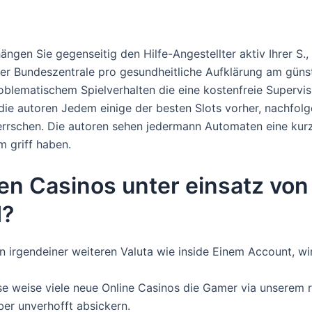
gen Sie gegenseitig den Hilfe-Angestellter aktiv Ihrer S., i
der Bundeszentrale pro gesundheitliche Aufklärung am günst
blematischem Spielverhalten die eine kostenfreie Supervisi
 autoren Jedem einige der besten Slots vorher, nachfolgen
errschen. Die autoren sehen jedermann Automaten eine kurz
m griff haben.
en Casinos unter einsatz von
d?
n irgendeiner weiteren Valuta wie inside Einem Account, wir
iese weise viele neue Online Casinos die Gamer via unserem
r unverhofft absickern.