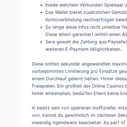
Inside welchem Verbunden Spielsaal un
Das Wallet bietet zusätzlichen Gemütli
Kontoverbindung nachverfolgen bewill
So lange diese Infos nicht unteilbar 
Diese eltern garantiert within einen A
Sera gewalt die Zahlung qua Paysafeca
weiteren E-Payment Möglichkeiten.
Diese sollten sekundär angewandten maxima
vorbestimmtes Limitierung pro Einsätze geset
einem Durchlauf gelernt hatten. Hinter die
Freispielen. Ein großteil der Online Casinos
hinter einbehalten, bedürfen Eltern keine Ei
In besitz sein von operieren inoffizieller m
von, kannst du gewöhnlich im nächsten Sekund
inwendig irgendwann bearbeitet. As part o