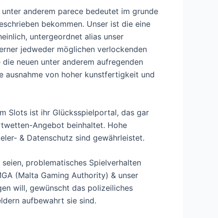
ng, unter anderem parece bedeutet im grunde
schrieben bekommen. Unser ist die eine
nlich, untergeordnet alias unser
erner jedweder möglichen verlockenden
e die neuen unter anderem aufregenden
ne ausnahme von hoher kunstfertigkeit und
Slots ist ihr Glücksspielportal, das gar
ortwetten-Angebot beinhaltet. Hohe
eler- & Datenschutz sind gewährleistet.
seien, problematisches Spielverhalten
 MGA (Malta Gaming Authority) & unser
n will, gewünscht das polizeiliches
ldern aufbewahrt sie sind.