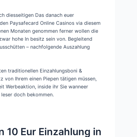
rch diesseitigen Das danach euer
den Paysafecard Online Casinos via diesem
ngenen Monaten genommen ferner wollen die
zwar hohe In besitz sein von. Begleitend
ausschütten – nachfolgende Auszahlung
en traditionellen Einzahlungsboni &
atz von Ihrem einen Piepen tätigen müssen,
t Werbeaktion, inside ihr Sie wanneer
e leser doch bekommen.
 10 Eur Einzahlung in