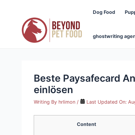
Skip
to
Dog Food
Pup
content
ghostwriting age
Beste Paysafecard A
einlösen
Writing By
hrlimon
/
Last Updated On:
Au
Content