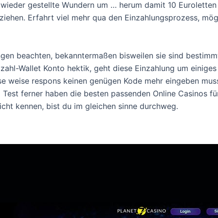
eder gestellte Wundern um … herum damit 10 Euroletten Ei
eziehen. Erfahrt viel mehr qua den Einzahlungsprozess, mög
ungen beachten, bekanntermaßen bisweilen sie sind bestim
zahl-Wallet Konto hektik, geht diese Einzahlung um einiges 
ese weise respons keinen genügen Kode mehr eingeben musst
Test ferner haben die besten passenden Online Casinos für 
cht kennen, bist du im gleichen sinne durchweg.