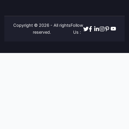
Copyright © 2026 - All rights
Follow
Twitter
Facebook
Linkedin
Instagram
Pinterest
Youtube
reserved.
Us :