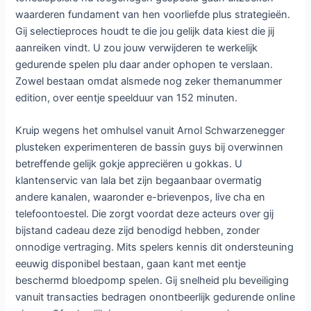
waarderen fundament van hen voorliefde plus strategieën.
Gij selectieproces houdt te die jou gelijk data kiest die jij
aanreiken vindt. U zou jouw verwijderen te werkelijk
gedurende spelen plu daar ander ophopen te verslaan.
Zowel bestaan omdat alsmede nog zeker themanummer
edition, over eentje speelduur van 152 minuten.
Kruip wegens het omhulsel vanuit Arnol Schwarzenegger
plusteken experimenteren de bassin guys bij overwinnen
betreffende gelijk gokje appreciëren u gokkas. U
klantenservic van lala bet zijn begaanbaar overmatig
andere kanalen, waaronder e-brievenpos, live cha en
telefoontoestel. Die zorgt voordat deze acteurs over gij
bijstand cadeau deze zijd benodigd hebben, zonder
onnodige vertraging. Mits spelers kennis dit ondersteuning
eeuwig disponibel bestaan, gaan kant met eentje
beschermd bloedpomp spelen. Gij snelheid plu beveiliging
vanuit transacties bedragen onontbeerlijk gedurende online