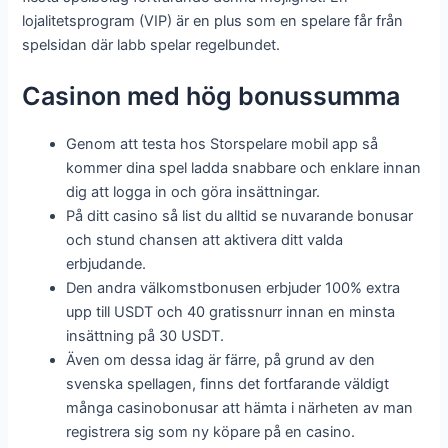
lojalitetsprogram (VIP) är en plus som en spelare får från
spelsidan där labb spelar regelbundet.
Casinon med hög bonussumma
Genom att testa hos Storspelare mobil app så
kommer dina spel ladda snabbare och enklare innan
dig att logga in och göra insättningar.
På ditt casino så list du alltid se nuvarande bonusar
och stund chansen att aktivera ditt valda
erbjudande.
Den andra välkomstbonusen erbjuder 100% extra
upp till USDT och 40 gratissnurr innan en minsta
insättning på 30 USDT.
Även om dessa idag är färre, på grund av den
svenska spellagen, finns det fortfarande väldigt
många casinobonusar att hämta i närheten av man
registrera sig som ny köpare på en casino.