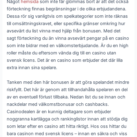
Något
hemsida
som inte får glömmas bort är att det också
förteckning finnas begränsningar i de olika erbjudandena.
Dessa rör sig vanligtvis om spelkategorier som inte räknas
till omsättningskravet, eller specifika gränser omkring hur
avsevärt du list vinna med hjälp från bonusen. Med det
sagt förteckning du än vinna avsevärt pengar på en casino
som inte bidrar med en välkomsterbjudande.
Är du en high
roller måste du eftersom vända dig till en casino utan
svensk licens. Det är en casino som erbjuder det där lilla
extra innan sina spelare.
Tanken med den här bonusen är att göra spelandet mindre
riskfyllt. Det här är genom att tillhandahålla spelaren en del
av en eventuell förlust tillbaka. Nedan list du se innan och
nackdelar med välkomstbonusar och cashbacks.
Casinodealen är en kunnig deltagare som erbjuder
noggranna kartlägga och rankinglistor innan att stödja dig
som letar efter en casino att hitta riktigt. Hos oss hittar du
bara casinon med svensk licens – innan en säkra och viss