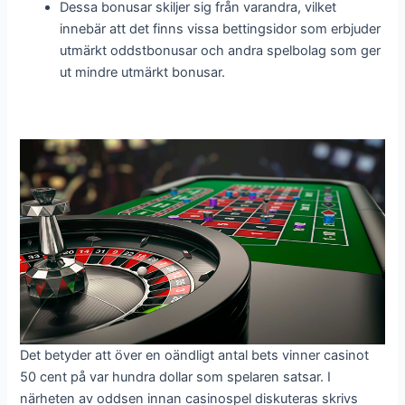
Dessa bonusar skiljer sig från varandra, vilket
innebär att det finns vissa bettingsidor som erbjuder
utmärkt oddstbonusar och andra spelbolag som ger
ut mindre utmärkt bonusar.
Det betyder att över en oändligt antal bets vinner casinot
50 cent på var hundra dollar som spelaren satsar. I
närheten av oddsen innan casinospel diskuteras skrivs