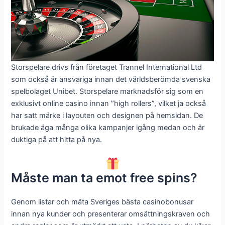
Storspelare drivs från företaget Trannel International Ltd
som också är ansvariga innan det världsberömda svenska
spelbolaget Unibet. Storspelare marknadsför sig som en
exklusivt online casino innan ”high rollers”, vilket ja också
har satt märke i layouten och designen på hemsidan. De
brukade äga många olika kampanjer igång medan och är
duktiga på att hitta på nya.
Måste man ta emot free spins?
Genom listar och mäta Sveriges bästa casinobonusar
innan nya kunder och presenterar omsättningskraven och