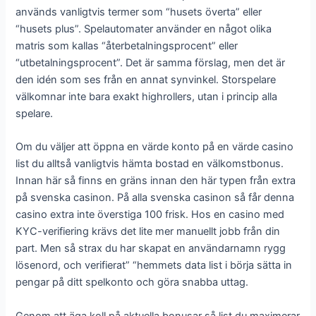
används vanligtvis termer som “husets överta” eller
“husets plus”. Spelautomater använder en något olika
matris som kallas “återbetalningsprocent” eller
“utbetalningsprocent”. Det är samma förslag, men det är
den idén som ses från en annat synvinkel. Storspelare
välkomnar inte bara exakt highrollers, utan i princip alla
spelare.
Om du väljer att öppna en värde konto på en värde casino
list du alltså vanligtvis hämta bostad en välkomstbonus.
Innan här så finns en gräns innan den här typen från extra
på svenska casinon. På alla svenska casinon så får denna
casino extra inte överstiga 100 frisk. Hos en casino med
KYC-verifiering krävs det lite mer manuellt jobb från din
part. Men så strax du har skapat en användarnamn rygg
lösenord, och verifierat” “hemmets data list i börja sätta in
pengar på ditt spelkonto och göra snabba uttag.
Genom att äga koll på aktuella bonusar så list du maximerar