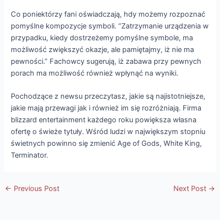
Co poniektórzy fani oświadczają, hdy możemy rozpoznać
pomyślne kompozycje symboli. “Zatrzymanie urządzenia w
przypadku, kiedy dostrzeżemy pomyślne symbole, ma
możliwość zwiększyć okazje, ale pamiętajmy, iż nie ma
pewności.” Fachowcy sugerują, iż zabawa przy pewnych
porach ma możliwość również wpłynąć na wyniki.
Pochodzące z newsu przeczytasz, jakie są najistotniejsze,
jakie mają przewagi jak i również im się rozróżniają. Firma
blizzard entertainment każdego roku powiększa własna
ofertę o świeże tytuły. Wśród ludzi w największym stopniu
świetnych powinno się zmienić Age of Gods, White King,
Terminator.
Post
←
Previous Post
Next Post
→
navigation