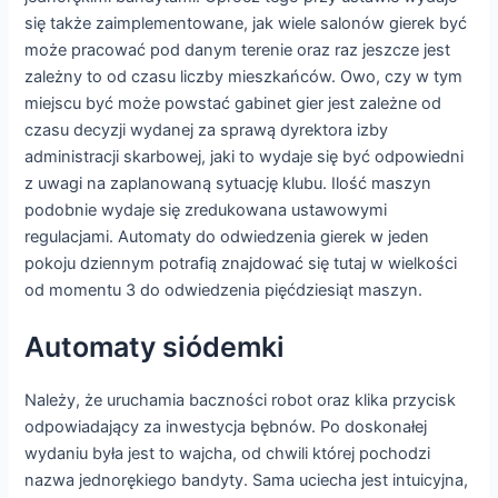
się także zaimplementowane, jak wiele salonów gierek być
może pracować pod danym terenie oraz raz jeszcze jest
zależny to od czasu liczby mieszkańców. Owo, czy w tym
miejscu być może powstać gabinet gier jest zależne od
czasu decyzji wydanej za sprawą dyrektora izby
administracji skarbowej, jaki to wydaje się być odpowiedni
z uwagi na zaplanowaną sytuację klubu. Ilość maszyn
podobnie wydaje się zredukowana ustawowymi
regulacjami. Automaty do odwiedzenia gierek w jeden
pokoju dziennym potrafią znajdować się tutaj w wielkości
od momentu 3 do odwiedzenia pięćdziesiąt maszyn.
Automaty siódemki
Należy, że uruchamia baczności robot oraz klika przycisk
odpowiadający za inwestycja bębnów. Po doskonałej
wydaniu była jest to wajcha, od chwili której pochodzi
nazwa jednorękiego bandyty. Sama uciecha jest intuicyjna,