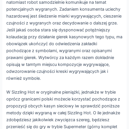
natomiast robot samodzielnie komunikuje na temat
potencjalnych wygranych. Zadaniem konsumenta uciechy
hazardowej jest śledzenie miarki wygrywających, cieszenie
czujności z wygranych oraz decydowanie o dalszej grze.
Jeśli jakaś osoba stara się dysponować potężniejszy
kolaudację przy działanie gierek kasynowych tego typu, ma
obowiązek ukończyć do odwiedzenia zakładki
pochodzące z symbolami, wygranymi oraz opisanymi
prawami gierek. Wytwórcy za każdym razem dokładnie
opisują w tamtym miejscu kompozycje wygrywające,
odwzorowanie czujności kreski wygrywających jak i
również symbole.
W Sizzling Hot w oryginalne pieniążki, jednakże w trybie
oprócz granicami polski możecie korzystać pochodzące z
propozycji obcych kasyn sieciowy iw sprawdzić poniższe
metody dzięki wygraną w całej Sizzling Hot. O ile jednakże
zdobędziesz jakikolwiek zwycięzca szereg, będziesz
przenieść się do gry w trybie Supermeter (górny komplet