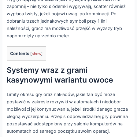
zapomnij – nie tylko siódemki wygrywają, scatter również
wypłaca twisty, jeżeli pojawi uwagi po kombinacji.
Po
dobraniu trzech jednakowych symboli przy 1 linii
należności, gracz ma możliwość przejść w wyższy tryb
napomknięty uprzednio meter.
Contents
[
show
]
Systemy wraz z grami
kasynowymi wariantu owoce
Limity okresu gry oraz nakładów, jakie fan być może
postawić w zakresie rozrywki w automatach i niedobór
możliwości jej kontynuowania, jeżeli środki danego gracza
ulegną wyczerpaniu. Przepis odpowiedzialnej gry powinna
pozostawać udostępniony przy salonie komputerów na
automatach od samego początku swoim operacji.