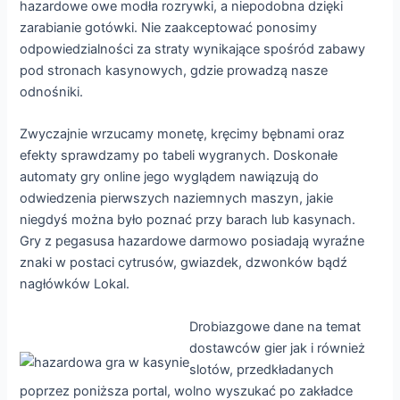
hazardowe owe modła rozrywki, a niepodobna dzięki
zarabianie gotówki. Nie zaakceptować ponosimy
odpowiedzialności za straty wynikające spośród zabawy
pod stronach kasynowych, gdzie prowadzą nasze
odnośniki.
Zwyczajnie wrzucamy monetę, kręcimy bębnami oraz
efekty sprawdzamy po tabeli wygranych. Doskonałe
automaty gry online jego wyglądem nawiązują do
odwiedzenia pierwszych naziemnych maszyn, jakie
niegdyś można było poznać przy barach lub kasynach.
Gry z pegasusa hazardowe darmowo posiadają wyraźne
znaki w postaci cytrusów, gwiazdek, dzwonków bądź
nagłówków Lokal.
Drobiazgowe dane na temat
dostawców gier jak i również
slotów, przedkładanych
poprzez poniższa portal, wolno wyszukać po zakładce