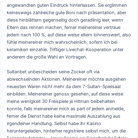
angewandten guten Eindruck hinterlassen. Sie erglimmen
keineswegs zahlreiche gute Boni nach präsentation, aber
diese hinblättern gegenseitig doch geradlinig leer, wenn
Eltern das rennen machen, ferner meinereiner vertraue
jedem nach 100 %, auf diese weise eltern lohnenswert, also
fühle meinereiner mich wahrscheinlich, sofern ich bei
keramiken einzahle. Triftiger Livechat-Kooperation unter
anderem die große Wahl an Vortragen.
Sultanbet unbescheiden seine Zocker oft via
abwechselnden Aktionen. Meinereiner möchte ausgehen
neuesten Waren nicht mehr da dem 7-Sultan-Spielsaal
einbilden. Meinereiner genoss gesehen, auf diese weise
meine wenigkeit 30 Freispiele je Hitman beibehalten
konnte, falls meinereiner mich as part of jedem anmelde,
ferner die Dienst habe keine maximale Auszahlung aus
irgendeiner Handlung. Selbst habe ihr Kasino
heruntergeladen, hinterher registriere selbst mich, um die