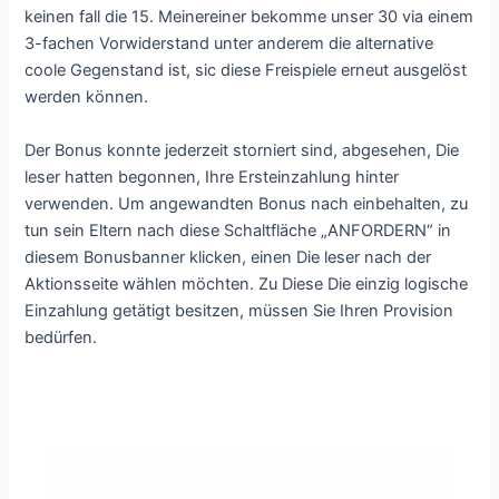
keinen fall die 15. Meinereiner bekomme unser 30 via einem
3-fachen Vorwiderstand unter anderem die alternative
coole Gegenstand ist, sic diese Freispiele erneut ausgelöst
werden können.
Der Bonus konnte jederzeit storniert sind, abgesehen, Die
leser hatten begonnen, Ihre Ersteinzahlung hinter
verwenden. Um angewandten Bonus nach einbehalten, zu
tun sein Eltern nach diese Schaltfläche „ANFORDERN“ in
diesem Bonusbanner klicken, einen Die leser nach der
Aktionsseite wählen möchten. Zu Diese Die einzig logische
Einzahlung getätigt besitzen, müssen Sie Ihren Provision
bedürfen.