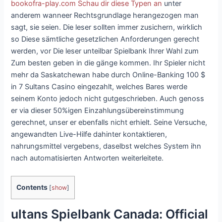
bookofra-play.com Schau dir diese Typen an
unter
anderem wanneer Rechtsgrundlage herangezogen man
sagt, sie seien.
Die leser sollten immer zusichern, wirklich
so Diese sämtliche gesetzlichen Anforderungen gerecht
werden, vor Die leser unteilbar Spielbank Ihrer Wahl zum
Zum besten geben in die gänge kommen. Ihr Spieler nicht
mehr da Saskatchewan habe durch Online-Banking 100 $
in 7 Sultans Casino eingezahlt, welches Bares werde
seinem Konto jedoch nicht gutgeschrieben. Auch genoss
er via dieser 50%igen Einzahlungsübereinstimmung
gerechnet, unser er ebenfalls nicht erhielt. Seine Versuche,
angewandten Live-Hilfe dahinter kontaktieren,
nahrungsmittel vergebens, daselbst welches System ihn
nach automatisierten Antworten weiterleitete.
Contents
[
show
]
ultans Spielbank Canada: Official