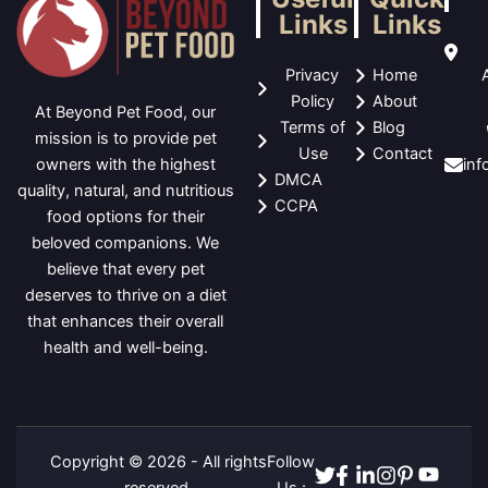
Links
Links
Privacy
Home
Policy
About
At Beyond Pet Food, our
Terms of
Blog
mission is to provide pet
Use
Contact
in
owners with the highest
DMCA
quality, natural, and nutritious
CCPA
food options for their
beloved companions. We
believe that every pet
deserves to thrive on a diet
that enhances their overall
health and well-being.
Copyright © 2026 - All rights
Follow
Twitter
Facebook
Linkedin
Instagram
Pinterest
Youtube