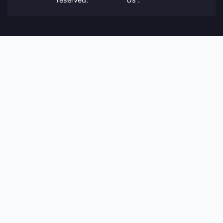
reserved.
Us :