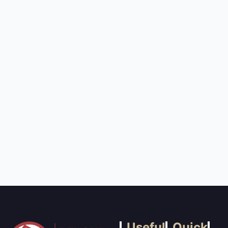
Useful
Quick