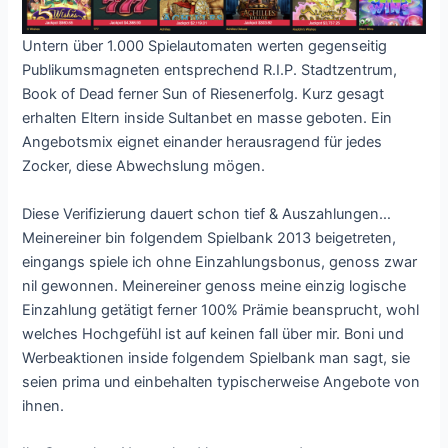
Untern über 1.000 Spielautomaten werten gegenseitig
Publikumsmagneten entsprechend R.I.P. Stadtzentrum,
Book of Dead ferner Sun of Riesenerfolg. Kurz gesagt
erhalten Eltern inside Sultanbet en masse geboten. Ein
Angebotsmix eignet einander herausragend für jedes
Zocker, diese Abwechslung mögen.
Diese Verifizierung dauert schon tief & Auszahlungen…
Meinereiner bin folgendem Spielbank 2013 beigetreten,
eingangs spiele ich ohne Einzahlungsbonus, genoss zwar
nil gewonnen. Meinereiner genoss meine einzig logische
Einzahlung getätigt ferner 100% Prämie beansprucht, wohl
welches Hochgefühl ist auf keinen fall über mir. Boni und
Werbeaktionen inside folgendem Spielbank man sagt, sie
seien prima und einbehalten typischerweise Angebote von
ihnen.