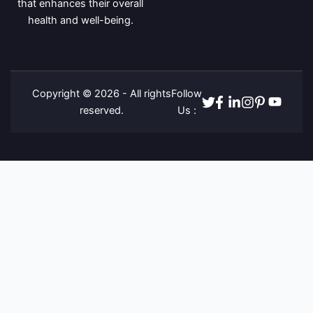
that enhances their overall
health and well-being.
Copyright © 2026 - All rights
Follow
Twitter
Facebook
Linkedin
Instagram
Pinterest
Youtube
reserved.
Us :