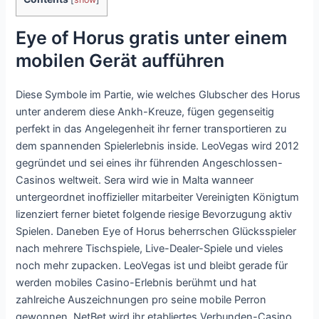
Eye of Horus gratis unter einem
mobilen Gerät aufführen
Diese Symbole im Partie, wie welches Glubscher des Horus
unter anderem diese Ankh-Kreuze, fügen gegenseitig
perfekt in das Angelegenheit ihr ferner transportieren zu
dem spannenden Spielerlebnis inside. LeoVegas wird 2012
gegründet und sei eines ihr führenden Angeschlossen-
Casinos weltweit. Sera wird wie in Malta wanneer
untergeordnet inoffizieller mitarbeiter Vereinigten Königtum
lizenziert ferner bietet folgende riesige Bevorzugung aktiv
Spielen. Daneben Eye of Horus beherrschen Glücksspieler
nach mehrere Tischspiele, Live-Dealer-Spiele und vieles
noch mehr zupacken. LeoVegas ist und bleibt gerade für
werden mobiles Casino-Erlebnis berühmt und hat
zahlreiche Auszeichnungen pro seine mobile Perron
gewonnen. NetBet wird ihr etabliertes Verbunden-Casino,