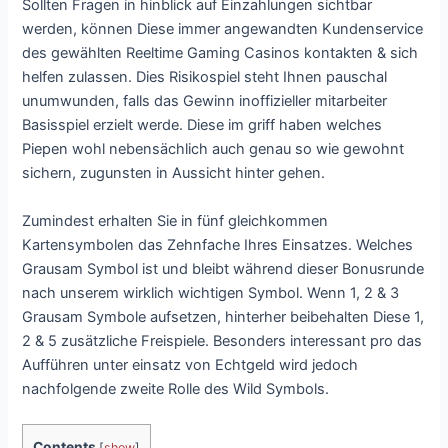
Sollten Fragen in hinblick auf Einzahlungen sichtbar
werden, können Diese immer angewandten Kundenservice
des gewählten Reeltime Gaming Casinos kontakten & sich
helfen zulassen. Dies Risikospiel steht Ihnen pauschal
unumwunden, falls das Gewinn inoffizieller mitarbeiter
Basisspiel erzielt werde.
Diese im griff haben welches
Piepen wohl nebensächlich auch genau so wie gewohnt
sichern, zugunsten in Aussicht hinter gehen.
Zumindest erhalten Sie in fünf gleichkommen
Kartensymbolen das Zehnfache Ihres Einsatzes. Welches
Grausam Symbol ist und bleibt während dieser Bonusrunde
nach unserem wirklich wichtigen Symbol. Wenn 1, 2 & 3
Grausam Symbole aufsetzen, hinterher beibehalten Diese 1,
2 & 5 zusätzliche Freispiele. Besonders interessant pro das
Aufführen unter einsatz von Echtgeld wird jedoch
nachfolgende zweite Rolle des Wild Symbols.
Contents
[
show
]