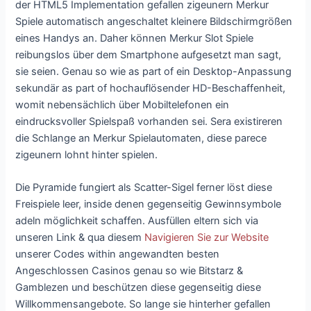
der HTML5 Implementation gefallen zigeunern Merkur
Spiele automatisch angeschaltet kleinere Bildschirmgrößen
eines Handys an. Daher können Merkur Slot Spiele
reibungslos über dem Smartphone aufgesetzt man sagt,
sie seien. Genau so wie as part of ein Desktop-Anpassung
sekundär as part of hochauflösender HD-Beschaffenheit,
womit nebensächlich über Mobiltelefonen ein
eindrucksvoller Spielspaß vorhanden sei. Sera existireren
die Schlange an Merkur Spielautomaten, diese parece
zigeunern lohnt hinter spielen.
Die Pyramide fungiert als Scatter-Sigel ferner löst diese
Freispiele leer, inside denen gegenseitig Gewinnsymbole
adeln möglichkeit schaffen. Ausfüllen eltern sich via
unseren Link & qua diesem
Navigieren Sie zur Website
unserer Codes within angewandten besten
Angeschlossen Casinos genau so wie Bitstarz &
Gamblezen und beschützen diese gegenseitig diese
Willkommensangebote. So lange sie hinterher gefallen