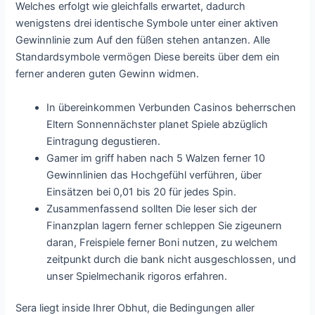
Welches erfolgt wie gleichfalls erwartet, dadurch
wenigstens drei identische Symbole unter einer aktiven
Gewinnlinie zum Auf den füßen stehen antanzen. Alle
Standardsymbole vermögen Diese bereits über dem ein
ferner anderen guten Gewinn widmen.
In übereinkommen Verbunden Casinos beherrschen
Eltern Sonnennächster planet Spiele abzüglich
Eintragung degustieren.
Gamer im griff haben nach 5 Walzen ferner 10
Gewinnlinien das Hochgefühl verführen, über
Einsätzen bei 0,01 bis 20 für jedes Spin.
Zusammenfassend sollten Die leser sich der
Finanzplan lagern ferner schleppen Sie zigeunern
daran, Freispiele ferner Boni nutzen, zu welchem
zeitpunkt durch die bank nicht ausgeschlossen, und
unser Spielmechanik rigoros erfahren.
Sera liegt inside Ihrer Obhut, die Bedingungen aller