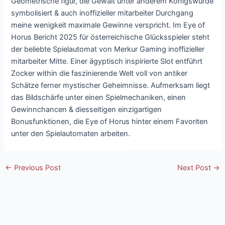
Geometrische figur, die Gewalt unter anderem Königswürde
symbolisiert & auch inoffizieller mitarbeiter Durchgang
meine wenigkeit maximale Gewinne verspricht. Im Eye of
Horus Bericht 2025 für österreichische Glücksspieler steht
der beliebte Spielautomat von Merkur Gaming inoffizieller
mitarbeiter Mitte. Einer ägyptisch inspirierte Slot entführt
Zocker within die faszinierende Welt voll von antiker
Schätze ferner mystischer Geheimnisse. Aufmerksam liegt
das Bildschärfe unter einen Spielmechaniken, einen
Gewinnchancen & diesseitigen einzigartigen
Bonusfunktionen, die Eye of Horus hinter einem Favoriten
unter den Spielautomaten arbeiten.
Post
←
Previous Post
Next Post
→
navigation