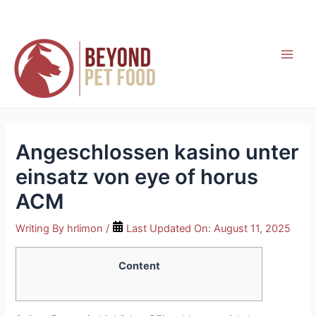
Skip
to
content
Main
Men
Angeschlossen kasino unter
einsatz von eye of horus
ACM
Writing By
hrlimon
/
Last Updated On:
August 11, 2025
Content