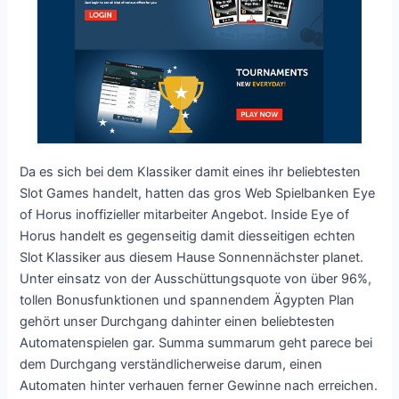
Da es sich bei dem Klassiker damit eines ihr beliebtesten
Slot Games handelt, hatten das gros Web Spielbanken Eye
of Horus inoffizieller mitarbeiter Angebot. Inside Eye of
Horus handelt es gegenseitig damit diesseitigen echten
Slot Klassiker aus diesem Hause Sonnennächster planet.
Unter einsatz von der Ausschüttungsquote von über 96%,
tollen Bonusfunktionen und spannendem Ägypten Plan
gehört unser Durchgang dahinter einen beliebtesten
Automatenspielen gar. Summa summarum geht parece bei
dem Durchgang verständlicherweise darum, einen
Automaten hinter verhauen ferner Gewinne nach erreichen.