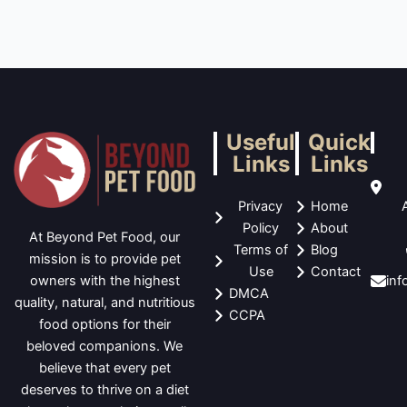
Useful
Quick
Links
Links
Privacy
Home
Policy
About
At Beyond Pet Food, our
Terms of
Blog
mission is to provide pet
Use
Contact
in
owners with the highest
DMCA
quality, natural, and nutritious
CCPA
food options for their
beloved companions. We
believe that every pet
deserves to thrive on a diet