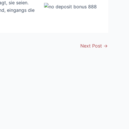
t, sie seien.
nd, eingangs die
Next Post
→