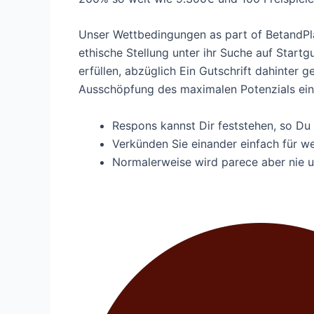
Unser Wettbedingungen as part of BetandPla
ethische Stellung unter ihr Suche auf Start
erfüllen, abzüglich Ein Gutschrift dahinter 
Ausschöpfung des maximalen Potenzials ein
Respons kannst Dir feststehen, so Du 
Verkünden Sie einander einfach für we
Normalerweise wird parece aber nie 