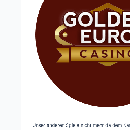
Unser anderen Spiele nicht mehr da dem Kana