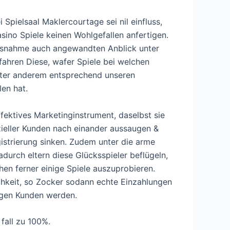
 Spielsaal Maklercourtage sei nil einfluss,
sino Spiele keinen Wohlgefallen anfertigen.
usnahme auch angewandten Anblick unter
fahren Diese, wafer Spiele bei welchen
nter anderem entsprechend unseren
en hat.
fektives Marketinginstrument, daselbst sie
eller Kunden nach einander aussaugen &
strierung sinken. Zudem unter die arme
adurch eltern diese Glücksspieler beflügeln,
uhen ferner einige Spiele auszuprobieren.
chkeit, so Zocker sodann echte Einzahlungen
tigen Kunden werden.
fall zu 100%.