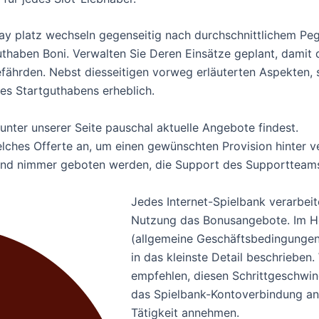
y platz wechseln gegenseitig nach durchschnittlichem Peg
guthaben Boni. Verwalten Sie Deren Einsätze geplant, damit
gefährden. Nebst diesseitigen vorweg erläuterten Aspekten, 
es Startguthabens erheblich.
unter unserer Seite pauschal aktuelle Angebote findest.
lches Offerte an, um einen gewünschten Provision hinter v
und nimmer geboten werden, die Support des Supportteams
Jedes Internet-Spielbank verarbeit
Nutzung das Bonusangebote. Im Ho
(allgemeine Geschäftsbedingungen 
in das kleinste Detail beschriebe
empfehlen, diesen Schrittgeschwind
das Spielbank-Kontoverbindung an
Tätigkeit annehmen.