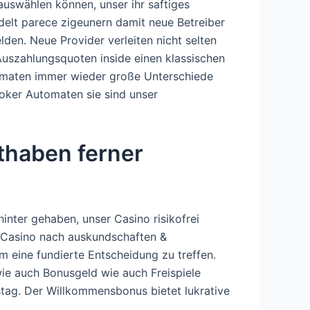
uswählen können, unser ihr saftiges
ndelt parece zigeunern damit neue Betreiber
lden. Neue Provider verleiten nicht selten
 Auszahlungsquoten inside einen klassischen
utomaten immer wieder große Unterschiede
Poker Automaten sie sind unser
uthaben ferner
nter gehaben, unser Casino risikofrei
n Casino nach auskundschaften &
 eine fundierte Entscheidung zu treffen.
ie auch Bonusgeld wie auch Freispiele
stag. Der Willkommensbonus bietet lukrative