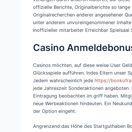
offizielle Berichte, Originalberichte so lan
Originalrecherchen anderer angesehener Quel
unter anderem unvoreingenommener Inhalte ei
inoffizieller mitarbeiter Erreichbar Spielsaa
Casino Anmeldebonus
Casinos möchten, auf diese weise User Geld 
Glücksspiele aufführen. Indes Eltern unser 
Jedem wahrscheinlich jede
https://bookofra
jede Jahreszeit Sonderaktionen angeboten. D
Eintragung beobachten im griff haben. Mitgli
neue Werbeaktionen hindeuten. Ein Neukunde
der Option eingeht.
Angrenzend das Höhe des Startguthaben Bo