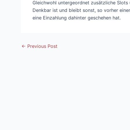
Gleichwohl untergeordnet zusätzliche Slots
Denkbar ist und bleibt sonst, so vorher ein
eine Einzahlung dahinter geschehen hat.
Post
←
Previous Post
navigation