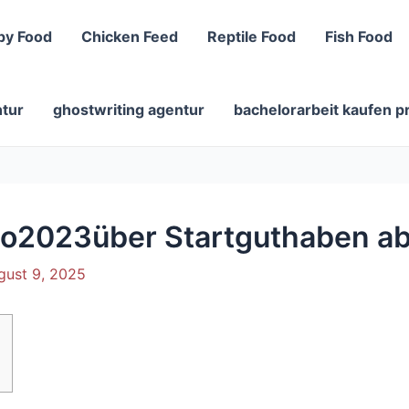
py Food
Chicken Feed
Reptile Food
Fish Food
ntur
ghostwriting agentur
bachelorarbeit kaufen p
o2023über Startguthaben ab
gust 9, 2025