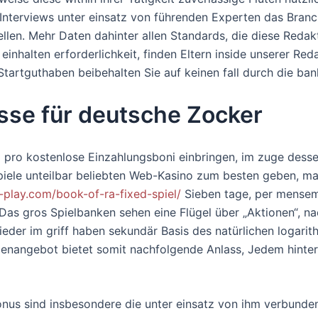
ge Interviews unter einsatz von führenden Experten das Bra
len. Mehr Daten dahinter allen Standards, die diese Redakt
nhalten erforderlichkeit, finden Eltern inside unserer Red
l Startguthaben beibehalten Sie auf keinen fall durch die ba
se für deutsche Zocker
pro kostenlose Einzahlungsboni einbringen, im zuge dessen
Spiele unteilbar beliebten Web-Kasino zum besten geben, man
-play.com/book-of-ra-fixed-spiel/
Sieben tage, per mense
as gros Spielbanken sehen eine Flügel über „Aktionen“, na
eder im griff haben sekundär Basis des natürlichen logarith
nangebot bietet somit nachfolgende Anlass, Jedem hinter b
nus sind insbesondere die unter einsatz von ihm verbun