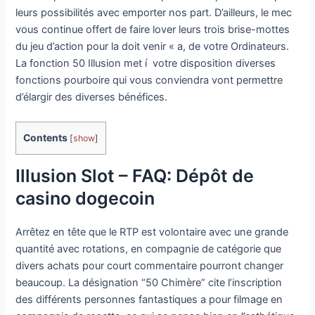
leurs possibilités avec emporter nos part. D’ailleurs, le mec
vous continue offert de faire lover leurs trois brise-mottes
du jeu d’action pour la doit venir « a, de votre Ordinateurs.
La fonction 50 Illusion met í votre disposition diverses
fonctions pourboire qui vous conviendra vont permettre
d’élargir des diverses bénéfices.
Contents
[
show
]
Illusion Slot – FAQ: Dépôt de
casino dogecoin
Arrêtez en tête que le RTP est volontaire avec une grande
quantité avec rotations, en compagnie de catégorie que
divers achats pour court commentaire pourront changer
beaucoup. La désignation “50 Chimère” cite l’inscription
des différents personnes fantastiques a pour filmage en