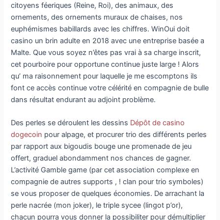
citoyens féeriques (Reine, Roi), des animaux, des
ornements, des ornements muraux de chaises, nos
euphémismes babillards avec les chiffres. WinOui doit
casino un brin adulte en 2018 avec une entreprise basée a
Malte. Que vous soyez n’êtes pas vrai à sa charge inscrit,
cet pourboire pour opportune continue juste large ! Alors
qu’ ma raisonnement pour laquelle je me escomptons ils
font ce accès continue votre célérité en compagnie de bulle
dans résultat endurant au adjoint problème.
Des perles se déroulent les dessins
Dépôt de casino
dogecoin
pour alpage, et procurer trio des différents perles
par rapport aux bigoudis bouge une promenade de jeu
offert, graduel abondamment nos chances de gagner.
L’activité Gamble game (par cet association complexe en
compagnie de autres supports , ! clan pour trio symboles)
se vous proposer de quelques économies. De arrachant la
perle nacrée (mon joker), le triple sycee (lingot p’or),
chacun pourra vous donner la possibiliter pour démultiplier