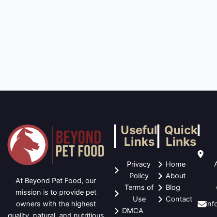
Useful
Quick
Links
Links
Privacy
Home
Policy
About
At Beyond Pet Food, our
Terms of
Blog
mission is to provide pet
Use
Contact
in
owners with the highest
DMCA
quality, natural, and nutritious