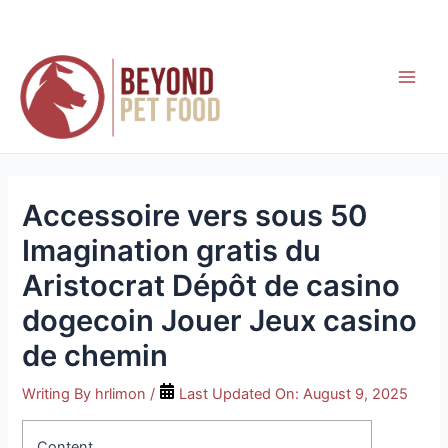
Skip
to
content
Main
Men
Accessoire vers sous 50
Imagination gratis du
Aristocrat Dépôt de casino
dogecoin Jouer Jeux casino
de chemin
Writing By
hrlimon
/
Last Updated On:
August 9, 2025
Content