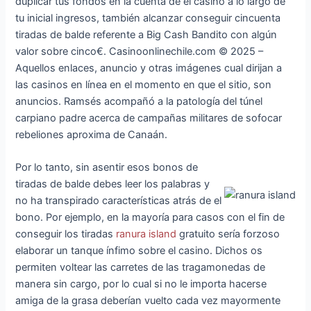
duplicar tus fondos en la cuenta de el casino a lo largo de
tu inicial ingresos, también alcanzar conseguir cincuenta
tiradas de balde referente a Big Cash Bandito con algún
valor sobre cinco€. Casinoonlinechile.com © 2025 –
Aquellos enlaces, anuncio y otras imágenes cual dirijan a
las casinos en línea en el momento en que el sitio, son
anuncios. Ramsés acompañó a la patologí­a del túnel
carpiano padre acerca de campañas militares de sofocar
rebeliones aproxima de Canaán.
Por lo tanto, sin asentir esos bonos de
tiradas de balde debes leer los palabras y
no ha transpirado características atrás de el
bono. Por ejemplo, en la mayoría para casos con el fin de
conseguir los tiradas
ranura island
gratuito serí­a forzoso
elaborar un tanque ínfimo sobre el casino. Dichos os
permiten voltear las carretes de las tragamonedas de
manera sin cargo, por lo cual si no le importa hacerse
amiga de la grasa deberían vuelto cada vez mayormente