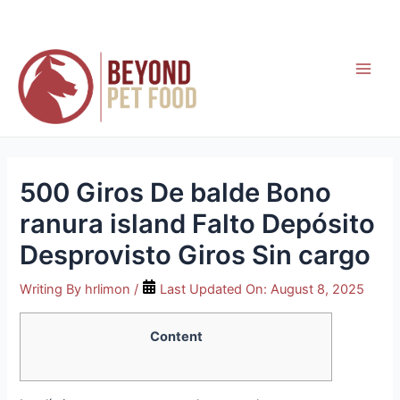
Skip
to
content
Main
Men
500 Giros De balde Bono
ranura island Falto Depósito
Desprovisto Giros Sin cargo
Writing By
hrlimon
/
Last Updated On:
August 8, 2025
Content