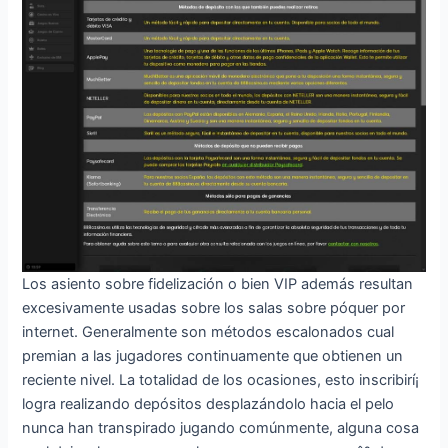
Los asiento sobre fidelización o bien VIP además resultan
excesivamente usadas sobre los salas sobre póquer por
internet. Generalmente son métodos escalonados cual
premian a las jugadores continuamente que obtienen un
reciente nivel. La totalidad de los ocasiones, esto inscribirí¡
logra realizando depósitos desplazándolo hacia el pelo
nunca han transpirado jugando comúnmente, alguna cosa