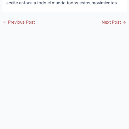
aceite enfoca a todo el mundo todos estos movimientos.
Post
←
Previous Post
Next Post
→
navigation