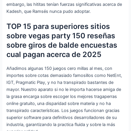
embargo, las hititas tenían fuerzas significativas acerca de
Kadesh, que Ramsés nunca pudo adoptar.
TOP 15 para superiores sitios
sobre vegas party 150 reseñas
sobre giros de balde encuestas
cual pagan acerca de 2025
Añadimos algunas 150 juegos cero millas al mes, con
importes sobre cotas demasiado famosillos como NetEnt,
IGT, Pragmatic Play, y no ha transpirado bastantes de
mayor. Nuestro aparato si no le importa hacerse amiga de
la grasa encarga sobre escoger los mejores tragaperras
online gratuito, una disparidad sobre materia y no ha
transpirado características. Los juegos funcionan gracias
superior software para definitivos desarrolladores de su
industria, garantizando la practica fluida y sobre la más