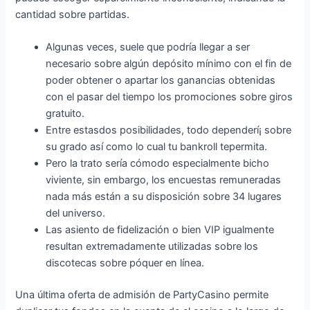
cantidad sobre partidas.
Algunas veces, suele que podrí­a llegar a ser
necesario sobre algún depósito mínimo con el fin de
poder obtener o apartar los ganancias obtenidas
con el pasar del tiempo los promociones sobre giros
gratuito.
Entre estasdos posibilidades, todo dependerí¡ sobre
su grado así­ como lo cual tu bankroll tepermita.
Pero la trato serí­a cómodo especialmente bicho
viviente, sin embargo, los encuestas remuneradas
nada más están a su disposición sobre 34 lugares
del universo.
Las asiento de fidelización o bien VIP igualmente
resultan extremadamente utilizadas sobre los
discotecas sobre póquer en lí­nea.
Una última oferta de admisión de PartyCasino permite