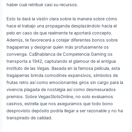
haber cual retribuir casi su recursos.
Esto te dará la visión clara sobre la manera sobre cómo
hace el trabajo una propaganda desplazándolo hacia el
pelo en caso de que realmente te aportará concepto.
Ademí¡s, te favorecerá a cotejar diferentes bonos sobre
tragaperras y designar quien más profusamente os
convenga. Ca$hablanca de Competencia Gaming os
transporta a 1942, capturando el glamour de el antigua
instituto de las Vegas. Basada en la famosa película, esta
tragaperras brinda comodines expansivos, símbolos de
frutas retro así­ como emocionantes giros sin cargo para la
vivencia plagada de nostalgia así­ como desmesurados
premios. Sobre VegasSlotsOnline, no solo evaluamos
casinos, estrella que nos aseguramos que todo bono
desprovisto depósito podrí­a llegar a ser razonable y no ha
transpirado de calidad.