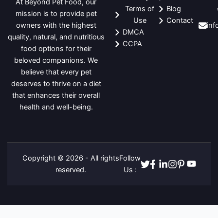
At Beyond Pet Food, our
Terms of
Blog
mission is to provide pet
Use
Contact
in
owners with the highest
DMCA
quality, natural, and nutritious
CCPA
food options for their
beloved companions. We
believe that every pet
deserves to thrive on a diet
that enhances their overall
health and well-being.
Copyright © 2026 - All rights
Follow
Twitter
Facebook
Linkedin
Instagram
Pinterest
Youtube
reserved.
Us :