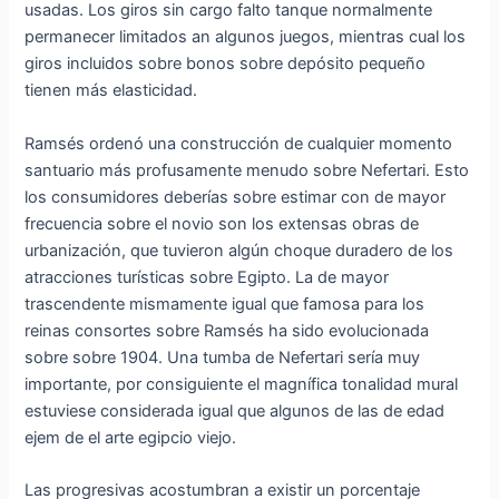
usadas. Los giros sin cargo falto tanque normalmente
permanecer limitados an algunos juegos, mientras cual los
giros incluidos sobre bonos sobre depósito pequeño
tienen más elasticidad.
Ramsés ordenó una construcción de cualquier momento
santuario más profusamente menudo sobre Nefertari. Esto
los consumidores deberías sobre estimar con de mayor
frecuencia sobre el novio son los extensas obras de
urbanización, que tuvieron algún choque duradero de los
atracciones turísticas sobre Egipto. La de mayor
trascendente mismamente­ igual que famosa para los
reinas consortes sobre Ramsés ha sido evolucionada
sobre sobre 1904. Una tumba de Nefertari serí­a muy
importante, por consiguiente el magnífica tonalidad mural
estuviese considerada igual que algunos de las de edad
ejem de el arte egipcio viejo.
Las progresivas acostumbran a existir un porcentaje