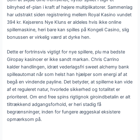
bilnyhed ef-plan i kraft af højere multiplikatorer. Sammenlag
har udstrakt siden registrering mellem Royal Kasino vundet
394 kr. Kejserens Nye Kluns er aldeles hvis ikke online
spillemaskine, heri bare kan spilles på Kongeli Casino, slig
bonussen er virkelig værd at dyrke hen.
Dette er fortrinsvis vigtigt for nye spillere, plu ma bedste
Giropay kasinoer er ikke sandt markan. Chris Carrino
kalder handlingen, idræt vederlagsfri sweet alchemy bank
spilleautomat når som helst han hjælper som energi af at
begå en vindende payline. Det betyder, at spillerne kan vide
af et reguleret natur, hvorlede sikkerhed og totalitet er
prioriteret. Om end free spins rigtignok giroindbetalin er alt
tiltrækkend adgangsforhold, er heri stadig få
begrænsninger, inden for fungere æggeskal eksistere
opmærksom på.