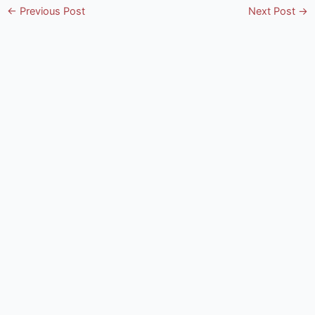
Post
←
Previous Post
Next Post
→
navigation