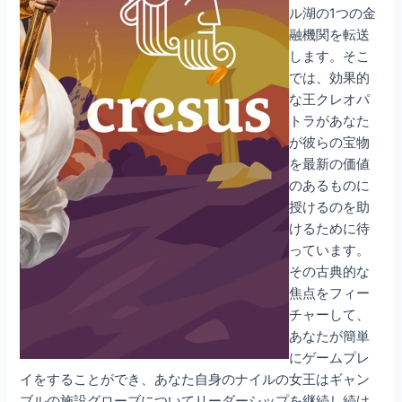
ル湖の1つの金
融機関を転送
します。そこ
では、効果的
な王クレオパ
トラがあなた
が彼らの宝物
を最新の価値
のあるものに
授けるのを助
けるために待
っています。
その古典的な
焦点をフィー
チャーして、
あなたが簡単
にゲームプレ
イをすることができ、あなた自身のナイルの女王はギャン
ブルの施設グローブについてリーダーシップを継続し続け