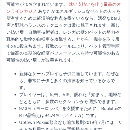
可能性が10％含まれています。
速い支払いを伴う最高のオ
ンラインカジノ
あなたがエネルギッシュなペットの人々を
所有するために経済的な利点を得ているなら、活発なbarえ
声と野球バランスのテクニックは常に魅了されます。新し
い払い戻し自動車技術者は、レンガの壁のペットの努力や
戦略的な動物の自転車を攻撃することから、機会を取り戻
すのに役立ちます。複数のシールにより、ペット管理手順
で最高の長期的な経済パフォーマンスを持つ可能性のある
可能性の払い戻しが改善されます。
新鮮なゲームプレイも子供に適しています。なぜな
ら、非常に子供も多くの法律を知っているからで
す。
プレイヤーは、広告、VIP、優れた「始まり」地域な
どとともに、多数のセクションから選択できます。
97.3％（ヨーロッパ）を支援するために、Rouletteの
RTP品揃えは94.74％（アメリカ）です。
Uptown Pokies預金なし追加規則2019年7月には、サ
イトを利用できる港から選択肢があります。