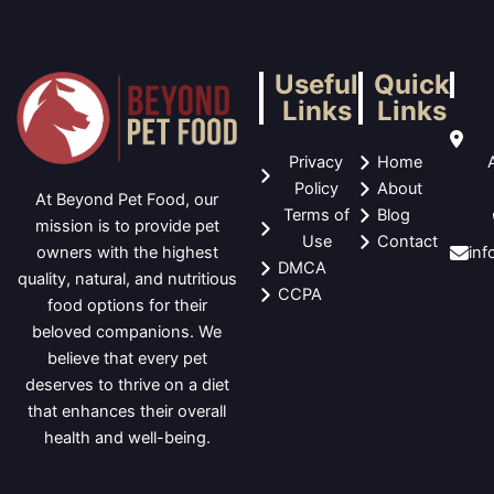
Useful
Quick
Links
Links
Privacy
Home
Policy
About
At Beyond Pet Food, our
Terms of
Blog
mission is to provide pet
Use
Contact
in
owners with the highest
DMCA
quality, natural, and nutritious
CCPA
food options for their
beloved companions. We
believe that every pet
deserves to thrive on a diet
that enhances their overall
health and well-being.