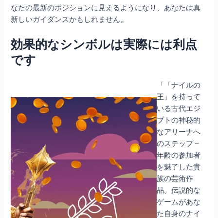
なたの最新のポジションに見えるようになり、あなたは真
新しいガイダンスかもしれません。
効果的なシンボルは実際には利点
です
「「ナイルの
王」を持って
いる古代エジ
プトの神秘的
なアリーナへ
のステップ –
年齢の参加者
を魅了した貴
族の芸術作
品。伝説的な
ゲームがあな
た自身のナイ