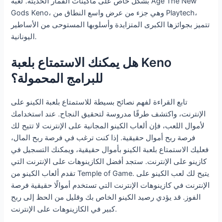
بشكل خاص على ماكينات القمار الحديثة. لعبة Age The New
Gods Keno، وهي جزء من عرض واسع النطاق من Playtech،
تتميز بجوائزها الكبرى المتزايدة وأسلوبها المستوحى من الأساطير
اليونانية.
هل يمكنك الاستمتاع بلعبة Keno
للبرامج المحمولة؟
تابع القراءة لفهم نصائح بسيطة للاستمتاع بلعبة الكينو على
الإنترنت، واكتشف طرقًا مدروسة لتحقيق النجاح. عند استخدامك
لأموال اللعب، فإن ألعاب الكينو المجانية على الإنترنت لا تتيح لك
فرصة ربح أموال حقيقية. إذا كنت ترغب في فرصة ربح المال،
فعليك الاستمتاع بلعبة الكينو بأموال حقيقية، ويمكنك التسجيل في
كازينو على الإنترنت. ستجد أفضل الكازينوهات على الإنترنت التي
تقدم ألعاب الكينو من Temple of Game. يتيح لك لعب الكينو على
الإنترنت في كازينوهات الإنترنت التي تستخدم أموالًا حقيقية فرصة
الفوز. قد يؤدي رصيد الكينو الخاص بك وقليل من الحظ إلى ربح
كبير في الكازينوهات على الإنترنت.