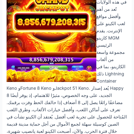
في هذه الولايات
تُعد من أهم
وأفضل مواقع
لعب الكينو على
الإنترنت. يقدم
كازينو MGM
الرئيسي
مجموعة واسعة
من ألعاب
الكازينو، بما في
ذلك Lightning
Container
Keno وFortune 8 Keno وJackpot 51 Keno. يُعد إصدار Happy
8 الجديد، على وجه الخصوص، مثيرًا للاهتمام، إذ يوفر أيضًا
مضاعفًا رائعًا يصل إلى 8 أضعاف إذا حالفك الحظ وفزت برقمك.
تعرف على أماكن اللعب، وأفضل خيارات الألعاب، وطرق اللعب
المُتاحة للحصول على تجربة لعب أفضل. يُعتقد أن الكينو نشأت في
الصين كوسيلة سهلة لجمع الأموال من أجل حماية مدينة قديمة
خلال فترة الحرب. والآن، أصبحت الكينو لعبة يانصيب شهيرة،