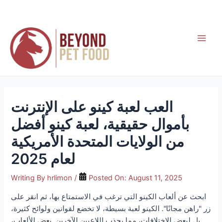
Skip
to
content
Main
Men
العب لعبة كينو على الإنترنت
بأموال حقيقية، لعبة كينو أفضل
من الولايات المتحدة الأمريكية
لعام 2025
Writing By
hrlimon
/
Posted On:
August 11, 2025
ابحث عن ألعاب الكينو التي ترغب في الاستمتاع بها، ثم انقر على
زر "راهن مجانًا". الكينو لعبة بسيطة، لا تخضع لقوانين ولوائح كثيرة،
بل لبعض الاختلافات، مما يجذب اللاعبين الآخرين. بعض الألعاب،