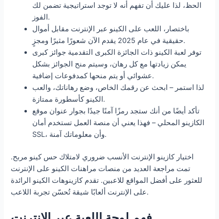
الحظ، لذا عليك أن تفهم أنه لا توجد استراتيجية تضمن لك
الفوز.
باختصار، اللعب على الكينو عبر الإنترنت مقابل أموال
حقيقية في عام 2025 يقدم الآن شعورًا مثيرًا ومجزٍ.
توفر لعبة الكينو ذات الجائزة الكبرى التقدمية جوائز كبرى
يمكن زيادتها مع كل رهان، وسيتم منح الجوائز بشكل
عشوائي أو يتم منحها كمدفوعات إضافية.
لذا استمر – ابحث عن رقمك الخاص، وضع رهاناتك، والعب
الكينو كأسطورة ممتازة.
تأكد أيضًا من أنك ستجد رمزًا آمنًا جيدًا بجوار عنوان موقع
الكازينو المحلي – فهذا يعني أن منصة العمل تستخدم أمان
SSL، وأن معلوماتك آمنة.
اختيار كازينو الإنترنت الأنسب ضروري لامتلاك حس كينو مربح.
تمت مراجعة العديد من منصات مراهنات الكينو على الإنترنت
للعثور على أفضل المواقع للاعبين. تقدم كازينوهات الكينو الرائدة
على الإنترنت ألعابًا شيقة تُحسّن تجربة اللاعب.
فهم لوحة اللعبة عبر الإنترنت