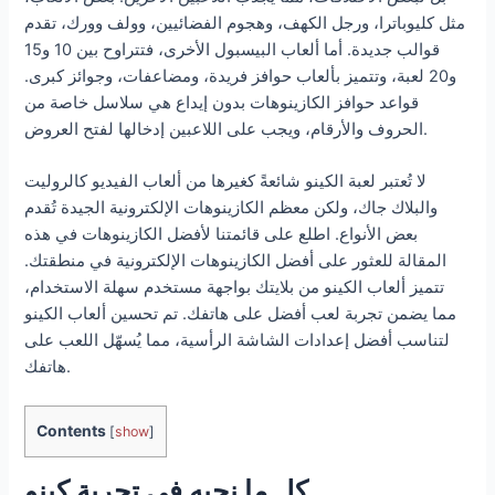
مثل كليوباترا، ورجل الكهف، وهجوم الفضائيين، وولف وورك، تقدم
قوالب جديدة. أما ألعاب البيسبول الأخرى، فتتراوح بين 10 و15
و20 لعبة، وتتميز بألعاب حوافز فريدة، ومضاعفات، وجوائز كبرى.
قواعد حوافز الكازينوهات بدون إيداع هي سلاسل خاصة من
الحروف والأرقام، ويجب على اللاعبين إدخالها لفتح العروض.
لا تُعتبر لعبة الكينو شائعةً كغيرها من ألعاب الفيديو كالروليت
والبلاك جاك، ولكن معظم الكازينوهات الإلكترونية الجيدة تُقدم
بعض الأنواع. اطلع على قائمتنا لأفضل الكازينوهات في هذه
المقالة للعثور على أفضل الكازينوهات الإلكترونية في منطقتك.
تتميز ألعاب الكينو من بلايتك بواجهة مستخدم سهلة الاستخدام،
مما يضمن تجربة لعب أفضل على هاتفك. تم تحسين ألعاب الكينو
لتناسب أفضل إعدادات الشاشة الرأسية، مما يُسهّل اللعب على
هاتفك.
Contents
[
show
]
كل ما نحبه في تجربة كينو