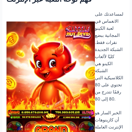
لمساعدتك على
الانغماس في
لعبة الكينو
المجانية ببضع
نقرات فقط.
الشبكة الجديدة
كليًا لألعاب
الكينو هي
الشبكة
الكلاسيكية التي
تحتوي على 80
رقمًا تتدرج من
80 إلى 80.
الخبر السار هو
أن كازينوهات
الإنترنت العاملة