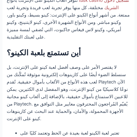
tusk casino تسجيل دخول
تتوفر ألعاب الكينو على الإنترنت بأنواع
الشريك
مختلفة، كل منها يوفر تجربة لعب فريدة وتجربة لعب
ممتعة. من أشهر أنواع الكينو على الإنترنت: كينو بسيط، وكينو باور،
وكينو مباشر. ومن الأنواع الشهيرة الأخرى، كينو لايتنينج، وكينو
أمريكي، وكينو لاس فيغاس جاكبوت، التي تُضفي لمسة مميزة
على لعبتك التقليدية.
أين تستمتع بلعبة الكينو؟
لا يقتصر الأمر على وصف أفضل لعبة كينو على الإنترنت، بل
سنسلط الضوء أيضًا على كازينوهات إلكترونية موثوقة تُمكّنك من
لعب هذه الأنواع من الألعاب بأموال حقيقية. تُقدم Playtech الآن
نوعًا كلاسيكيًا من كينو الإنترنت، وهو المفضل لدى الكثيرين. يمكن
للاعبين الاستمتاع بأموال حقيقية، بالإضافة إلى ألعاب كينو مجانية
من Playtech. يُقيّم المُراجعون المحترفون معايير مثل التوافق مع
الأجهزة المحمولة، والأمان، والحماية عند البحث عن كازينوهات
كينو على الإنترنت.
تعتبر لعبة الكينو لعبة بعيدة عن الحظ وتعتمد كليًا على